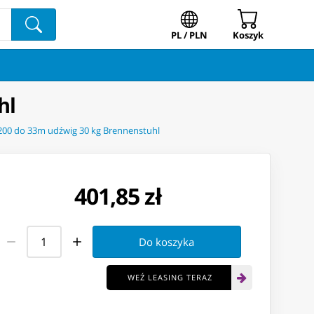
PL / PLN
Koszyk
hl
200 do 33m udźwig 30 kg Brennenstuhl
401,85 zł
Do koszyka
WEŹ LEASING TERAZ