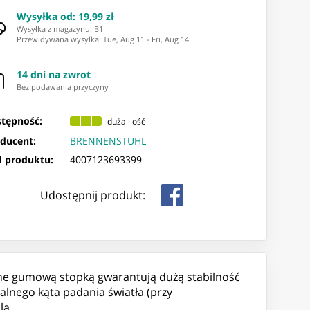
Wysyłka od
:
19,99 zł
Wysyłka z magazynu: ⁨B1⁩
Przewidywana wysyłka
:
Tue, Aug 11
-
Fri, Aug 14
14 dni na zwrot
Bez podawania przyczyny
tępność:
duża ilość
ducent:
BRENNENSTUHL
 produktu:
4007123693399
Udostępnij produkt:
ne gumową stopką gwarantują dużą stabilność
lnego kąta padania światła (przy
la.