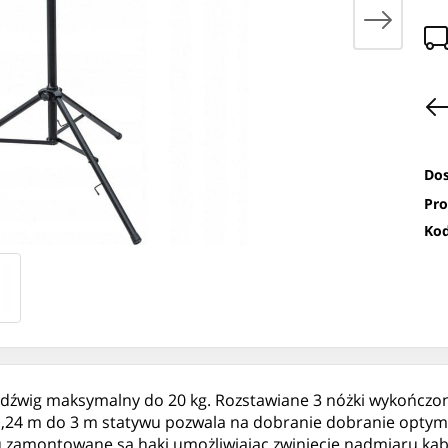
Dos
Pro
Kod
udźwig maksymalny do 20 kg. Rozstawiane 3 nóżki wykończo
1,24 m do 3 m statywu pozwala na dobranie dobranie optyma
 zamontowane są haki umożliwiając zwinięcie nadmiaru kab