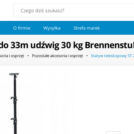
O firmie
Wysyłka
Strefa marek
do 33m udźwig 30 kg Brennenstu
oria i osprzęt
Pozostałe akcesoria i osprzęt
Statyw teleskopowy ST 