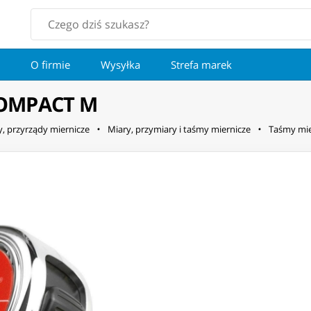
O firmie
Wysyłka
Strefa marek
COMPACT M
y, przyrządy miernicze
Miary, przymiary i taśmy miernicze
Taśmy mie