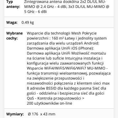
Typ
Zintegrowana antena dookólna 2x2 DL/UL MU-
anteny
:
MIMO @ 2.4 GHz - 4 dBi, 3x3 DL/UL MU-MIMO @
5 GHz - 6 dBi
Waga
:
0.49 kg
Wybrane
Wsparcie dla technologii Mesh Pokrycie
cechy
:
powierzchni : 160 m² Łatwy i jednolity system
zarządzania dla wielu urządzeń Android:
Darmowa aplikacja UniFi iOS (iPhone):
Darmowa aplikacja UniFi Możliwość montażu
na ścianie lub suficie Intuicyjna instalacja i
konfiguracja wielu zaawansowanych funkcji
Wsparcie WiFi4/WiFi5/WiFi6/WiFi7 MU-MIMO -
funkcja transmisji wieloantenowej, pozwalająca
na zwiększenie przepustowości i
niezawodności połączenia z klientem sieci max
8 adresów BSSID dla każdego pasma Sieć dla
gości - oddzielna i bezpieczna sieć dla gości
QoS - Kontrola przepustowości >
200 użytkowników on-line
Wymiary
:
Ø 176 x 43 mm