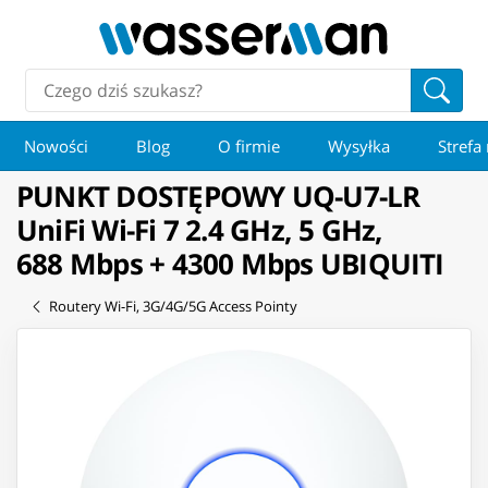
Nowości
Blog
O firmie
Wysyłka
Strefa
PUNKT DOSTĘPOWY UQ-U7-LR
UniFi Wi-Fi 7 2.4 GHz, 5 GHz,
688 Mbps + 4300 Mbps UBIQUITI
Routery Wi-Fi, 3G/4G/5G Access Pointy