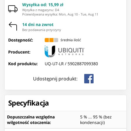
Wysyłka od
:
15,99 zł
Wysyłka z magazynu: ⁨D4⁩
Przewidywana wysyłka
:
Mon, Aug 10
-
Tue, Aug 11
14 dni na zwrot
Bez podawania przyczyny
Dostępność:
średnia ilość
Producent:
Kod produktu:
UQ-U7-LR /
5902887099380
Udostępnij produkt:
Specyfikacja
Dopuszczalna względna
5 % ... 95 % (bez
wilgotność otoczenia
:
kondensacji)