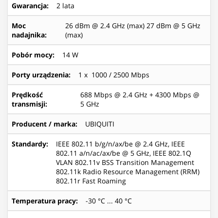
Gwarancja
:
2 lata
Moc
26 dBm @ 2.4 GHz (max) 27 dBm @ 5 GHz
nadajnika
:
(max)
Pobór mocy
:
14 W
Porty urządzenia
:
1 x 1000 / 2500 Mbps
Prędkość
688 Mbps @ 2.4 GHz + 4300 Mbps @
transmisji
:
5 GHz
Producent / marka
:
UBIQUITI
Standardy
:
IEEE 802.11 b/g/n/ax/be @ 2.4 GHz, IEEE
802.11 a/n/ac/ax/be @ 5 GHz, IEEE 802.1Q
VLAN 802.11v BSS Transition Management
802.11k Radio Resource Management (RRM)
802.11r Fast Roaming
Temperatura pracy
:
-30 °C ... 40 °C