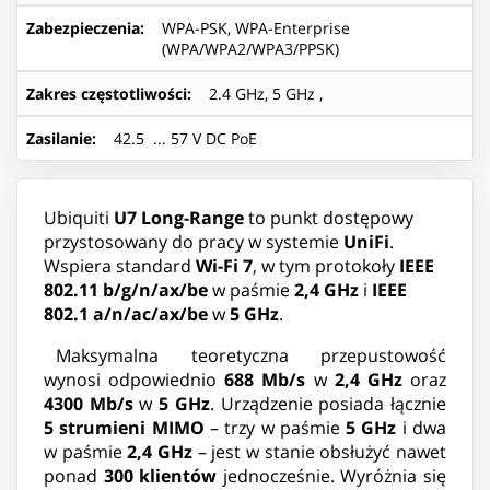
Zabezpieczenia
:
WPA-PSK, WPA-Enterprise
(WPA/WPA2/WPA3/PPSK)
Zakres częstotliwości
:
2.4 GHz, 5 GHz ,
Zasilanie
:
42.5 ... 57 V DC PoE
Ubiquiti
U7 Long-Range
to punkt dostępowy
przystosowany do pracy w systemie
UniFi
.
Wspiera standard
Wi-Fi 7
, w tym protokoły
IEEE
802.11 b/g/n/ax/be
w paśmie
2,4 GHz
i
IEEE
802.1 a/n/ac/ax/be
w
5 GHz
.
Maksymalna teoretyczna przepustowość
wynosi odpowiednio
688 Mb/s
w
2,4 GHz
oraz
4300 Mb/s
w
5 GHz
. Urządzenie posiada łącznie
5 strumieni MIMO
– trzy w paśmie
5 GHz
i dwa
w paśmie
2,4 GHz
– jest w stanie obsłużyć nawet
ponad
300 klientów
jednocześnie. Wyróżnia się