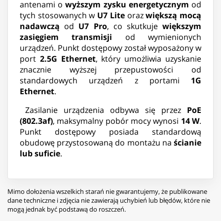
antenami o
wyższym zysku energetycznym
od
tych stosowanych w
U7 Lite
oraz
większą mocą
nadawczą
od
U7 Pro
, co skutkuje
większym
zasięgiem transmisji
od wymienionych
urządzeń. Punkt dostępowy został wyposażony w
port
2.5G Ethernet
, który umożliwia uzyskanie
znacznie wyższej przepustowości od
standardowych urządzeń z portami
1G
Ethernet
.
Zasilanie urządzenia odbywa się przez
PoE
(802.3af)
, maksymalny pobór mocy wynosi
14 W
.
Punkt dostępowy posiada standardową
obudowę przystosowaną do montażu na
ścianie
lub suficie
.
Mimo dołożenia wszelkich starań nie gwarantujemy, że publikowane
dane techniczne i zdjęcia nie zawierają uchybień lub błędów, które nie
mogą jednak być podstawą do roszczeń.