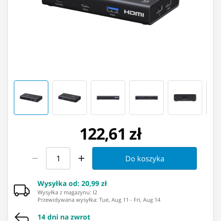
122,61 zł
Do koszyka
Wysyłka od
:
20,99 zł
Wysyłka z magazynu: ⁨I2⁩
Przewidywana wysyłka
:
Tue, Aug 11
-
Fri, Aug 14
14 dni na zwrot