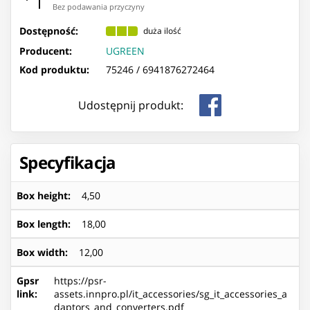
Bez podawania przyczyny
Dostępność:
duża ilość
Producent:
UGREEN
Kod produktu:
75246 /
6941876272464
Udostępnij produkt:
Specyfikacja
Box height
:
4,50
Box length
:
18,00
Box width
:
12,00
Gpsr
https://psr-
link
:
assets.innpro.pl/it_accessories/sg_it_accessories_a
daptors_and_converters.pdf