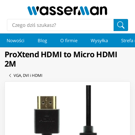
Nowości
Blog
O firmie
Wysyłka
Strefa
ProXtend HDMI to Micro HDMI
2M
VGA, DVI i HDMI