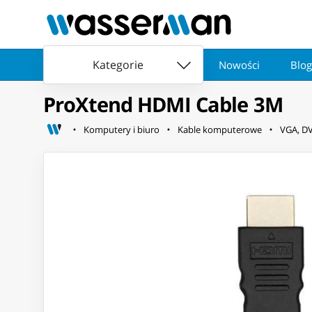
Kategorie
Nowości
Blog
ProXtend HDMI Cable 3M
Komputery i biuro
Kable komputerowe
VGA, DV