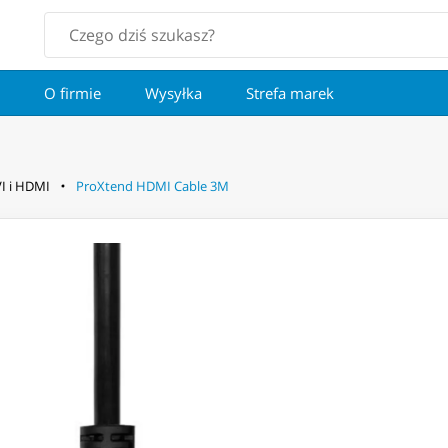
O firmie
Wysyłka
Strefa marek
I i HDMI
ProXtend HDMI Cable 3M