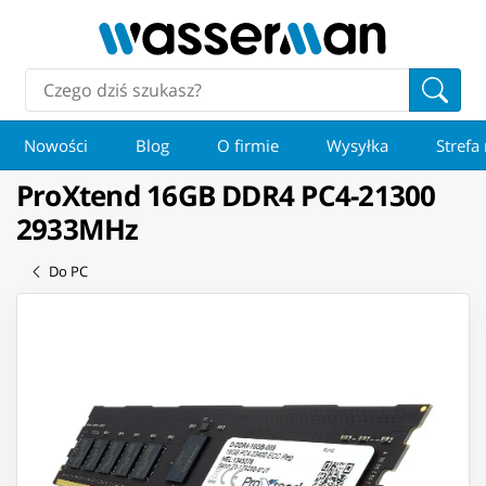
Nowości
Blog
O firmie
Wysyłka
Strefa
ProXtend 16GB DDR4 PC4-21300
2933MHz
Do PC