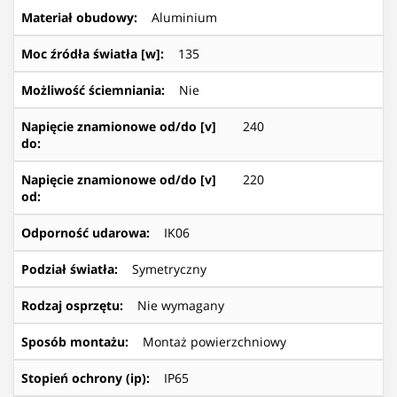
Materiał obudowy
:
Aluminium
Moc źródła światła [w]
:
135
Możliwość ściemniania
:
Nie
Napięcie znamionowe od/do [v]
240
do
:
Napięcie znamionowe od/do [v]
220
od
:
Odporność udarowa
:
IK06
Podział światła
:
Symetryczny
Rodzaj osprzętu
:
Nie wymagany
Sposób montażu
:
Montaż powierzchniowy
Stopień ochrony (ip)
:
IP65