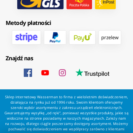
Metody płatności
przelew
Znajdź nas
Sklep internetowy Wasserman to firma z wieloletnim doświadczeniem,
działająca na rynku już od 1996 roku. Swoim klientom oferujemy
szeroki wybór asortymentu z zakresu urządzeń elektronicznych.
Gwarantujemy wysyłkę „od ręki”, ponieważ wszystkie produkty, jakie są
widoczne na stronie posiadamy w naszych magazynach. Zależy nam
na rozwoju, dlatego ciągle poszerzamy dostępny asortyment. Możemy
pochwalić się doświadczeniem we współpracy zarówno z klientami