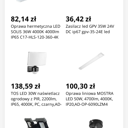
82,14 zł
36,42 zł
Oprawa hermetyczna LED
Zasilacz led GPV 35W 24V
SOLIS 36W 4000K 4000lm
DC ip67 gpv-35-24E led
IP65 C17-HLS-120-360-4K
138,59 zł
100,30 zł
TOS LED 30W naświetlacz
Oprawa liniowa MOSTRA
ogrodowy z PIR, 2200lm,
LED 50W, 4700lm, 4000K,
IP65, 4000K, PC, czarny,AD-
IP20,AD-OP-6090LZM4
NL-6148BLR4