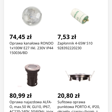
74,45 zł
7,53 zł
Oprawa kanałowa RONDO
Zapłonnik 4-65W S10
1x100W E27 IIkl. 230V IP44
928392220230
150036/BD
80,99 zł
20,80 zł
Oprawa najazdowa ALFA-
Sufitowa oprawa
O, max.50 W, GU10, IP67,
punktowa PORTO-K, IP20,
AC220-240V, 50/60Hz, inox
okrągła, czarny chrom, z