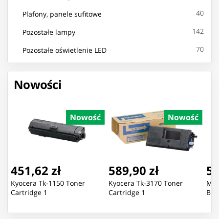
40
Plafony, panele sufitowe
142
Pozostałe lampy
70
Pozostałe oświetlenie LED
Nowości
Nowość
Nowość
451,62 zł
589,90 zł
51
Kyocera Tk-1150 Toner
Kyocera Tk-3170 Toner
Mic
Cartridge 1
Cartridge 1
Bla