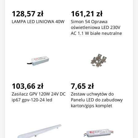
128,57 zł
161,21 zł
LAMPA LED LINIOWA 40W
Simon 54 Oprawa
oświetleniowa LED 230V
AC 1.1 W białe neutralne
4000 K czarny mat
DOSB.01/49
103,66 zł
7,65 zł
Zasilacz GPV 120W 24V DC
Zestaw uchwytów do
ip67 gpv-120-24 led
Panelu LED do zabudowy
karton/gips komplet
EC79395