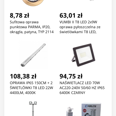
8,78 zł
63,01 zł
Sufitowa oprawa
VUMBI II T8 LED 2x9W
punktowa PARMA, IP20,
oprawa pyłoszczelna ze
okrągła, patyna, TYP 2114
świetlówkami T8 LED,
1800lm, IP65, 4000K
108,38 zł
94,75 zł
OPRAWA IP65 150CM + 2
NAŚWIETLACZ LED 70W
ŚWIETLÓWKI T8 LED 22W
AC220-240V 50/60 HZ IP65
4400LM, 4000K
6400K CZARNY