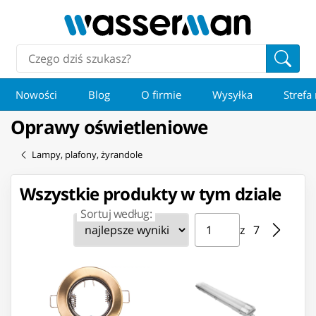
Nowości
Blog
O firmie
Wysyłka
Strefa
Oprawy oświetleniowe
Lampy, plafony, żyrandole
Wszystkie produkty w tym dziale
Sortuj według:
Strona ⁨1⁩ z ⁨7⁩
Przejdź do strony
z ⁨7⁩