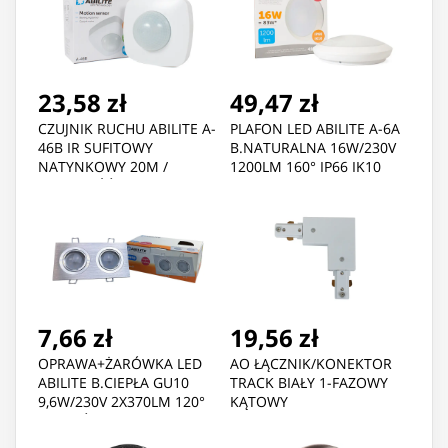
23,58 zł
49,47 zł
CZUJNIK RUCHU ABILITE A-
PLAFON LED ABILITE A-6A
46B IR SUFITOWY
B.NATURALNA 16W/230V
NATYNKOWY 20M /
1200LM 160° IP66 IK10
OBECNOŚĆ 6M
KLOSZ PC BIAŁY
7,66 zł
19,56 zł
OPRAWA+ŻARÓWKA LED
AO ŁĄCZNIK/KONEKTOR
ABILITE B.CIEPŁA GU10
TRACK BIAŁY 1-FAZOWY
9,6W/230V 2X370LM 120°
KĄTOWY
PODWÓJNA
KWADRATOWA SREBRNA