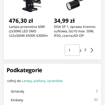
476,30 zł
34,99 zł
Lampa przenośna 60W
DOA SP 1, oprawa ścienno-
(2x30W) LED SMD
sufitowa, GU10 max. 50W,
LS2x30AW 6500K 6300lm
IP20, czarna,AD-OP-
IP54 16103
6193BGU10
Strona ⁨1⁩ z ⁨7⁩
Przejdź do strony
z ⁨7⁩
Podkategorie
cofnij do
Lampy, plafony, żyrandole
2
Girlandy
32
Kinkiety