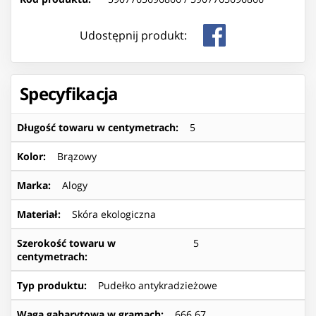
Udostępnij produkt:
Specyfikacja
Długość towaru w centymetrach
:
5
Kolor
:
Brązowy
Marka
:
Alogy
Materiał
:
Skóra ekologiczna
Szerokość towaru w
5
centymetrach
:
Typ produktu
:
Pudełko antykradzieżowe
Waga gabarytowa w gramach
:
666.67