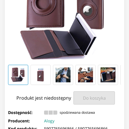
Produkt jest niedostępny
Do koszyka
Dostępność:
spodziewana dostawa
Producent:
Alogy
Kod produktu:
5907765696866 /
5907765696866