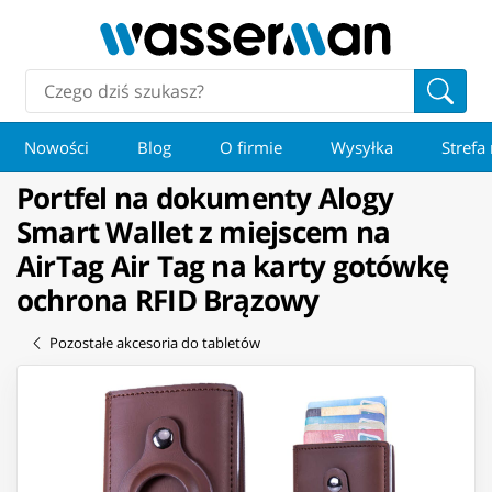
Nowości
Blog
O firmie
Wysyłka
Strefa
Portfel na dokumenty Alogy
Smart Wallet z miejscem na
AirTag Air Tag na karty gotówkę
ochrona RFID Brązowy
Pozostałe akcesoria do tabletów