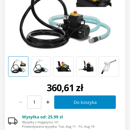
360,61 zł
Do koszyka
Wysyłka od
:
25,99 zł
Wysyłka z magazynu: ⁨H1⁩
Przewidywana wysyłka
:
Tue, Aug 11
-
Fri, Aug 14