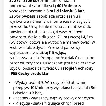
370 W i 3500 obr./min
, umożliwia on
pompowanie z prędkością
40 l/min
przy
wysokości zasysania
5 m i ciśnieniu 3 bar.
Zawór
by-pass
zapobiega przeciążeniu i
wyrównuje ciśnienie w momencie np. zagięcia
przewodu. Urządzenie można zamontować do
powierzchni roboczej dzięki wywierconym
otworom. Węże o długości 2,1 m (ssący) i 4,2 m
(wylotowy) pozwalają wygodnie manewrować. W
zestawie także dysza. Przewód paliwowy
wyposażono w
siatkę filtrującą
zanieczyszczenia. Pompa może działać na sucho
przez dłuższy czas. Urządzenie jest bezpieczne w
użyciu, posiada certyfikat
CE i stopień ochrony
IP55
.
Cechy produktu:
- Wydajność - 370 W mocy, 3500 obr./min,
przepływ 40 l/min przy wysokości zasysania 5m
i ciśnieniu 3 bar,
- Zestaw - wąż ssący, wąż wylotowy oraz dysza,
- Precyzja - siatka filtrująca chroni przed