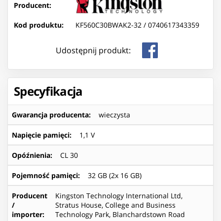
Producent:
Kod produktu:
KF560C30BWAK2-32 /
0740617343359
Udostępnij produkt:
Specyfikacja
Gwarancja producenta
:
wieczysta
Napięcie pamięci
:
1,1 V
Opóźnienia
:
CL 30
Pojemność pamięci
:
32 GB (2x 16 GB)
Producent
Kingston Technology International Ltd,
/
Stratus House, College and Business
importer
:
Technology Park, Blanchardstown Road