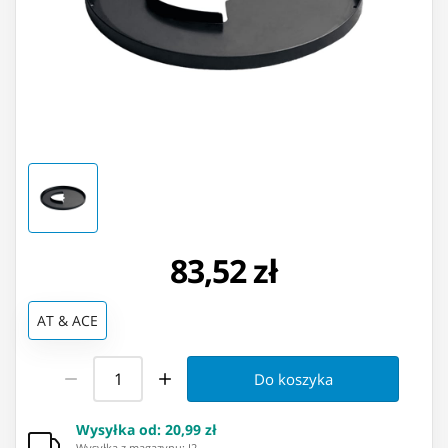
83,52 zł
AT & ACE
Do koszyka
Wysyłka od
:
20,99 zł
Wysyłka z magazynu: ⁨I2⁩