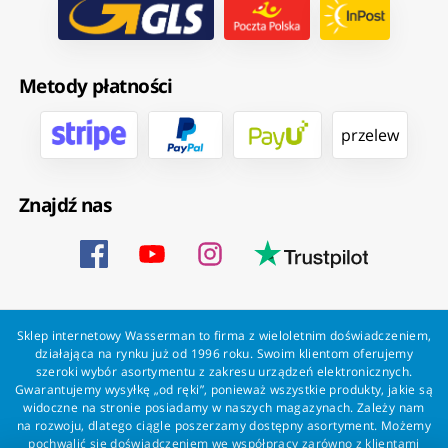
Metody płatności
przelew
Znajdź nas
Sklep internetowy Wasserman to firma z wieloletnim doświadczeniem,
działająca na rynku już od 1996 roku. Swoim klientom oferujemy
szeroki wybór asortymentu z zakresu urządzeń elektronicznych.
Gwarantujemy wysyłkę „od ręki”, ponieważ wszystkie produkty, jakie są
widoczne na stronie posiadamy w naszych magazynach. Zależy nam
na rozwoju, dlatego ciągle poszerzamy dostępny asortyment. Możemy
pochwalić się doświadczeniem we współpracy zarówno z klientami