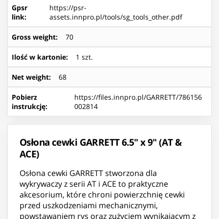
Gpsr
https://psr-
link
:
assets.innpro.pl/tools/sg_tools_other.pdf
Gross weight
:
70
Ilość w kartonie
:
1 szt.
Net weight
:
68
Pobierz
https://files.innpro.pl/GARRETT/786156
instrukcję
:
002814
Osłona cewki GARRETT 6.5" x 9" (AT &
ACE)
Osłona cewki GARRETT stworzona dla
wykrywaczy z serii AT i ACE to praktyczne
akcesorium, które chroni powierzchnię cewki
przed uszkodzeniami mechanicznymi,
powstawaniem rys oraz zużyciem wynikającym z