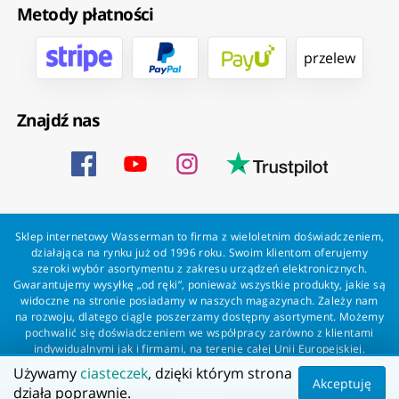
Metody płatności
przelew
Znajdź nas
Sklep internetowy Wasserman to firma z wieloletnim doświadczeniem,
działająca na rynku już od 1996 roku. Swoim klientom oferujemy
szeroki wybór asortymentu z zakresu urządzeń elektronicznych.
Gwarantujemy wysyłkę „od ręki”, ponieważ wszystkie produkty, jakie są
widoczne na stronie posiadamy w naszych magazynach. Zależy nam
na rozwoju, dlatego ciągle poszerzamy dostępny asortyment. Możemy
pochwalić się doświadczeniem we współpracy zarówno z klientami
indywidualnymi jak i firmami, na terenie całej Unii Europejskiej.
Zapewniamy profesjonalną obsługę każdego klienta oraz szybką i
Używamy
ciasteczek
, dzięki którym strona
bezproblemową realizację zamówień. Wasserman - wszystko dla
Akceptuję
działa poprawnie.
wszystkich!