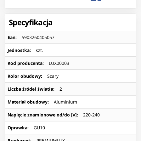
Specyfikacja
Ean
:
5903260405057
Jednostka
:
szt.
Kod producenta
:
LUX00003
Kolor obudowy
:
Szary
Liczba źródeł światła
:
2
Materiał obudowy
:
Aluminium
Napięcie znamionowe od/do [v]
:
220-240
Oprawka
:
GU10
Producent
:
PREMIUMLUX