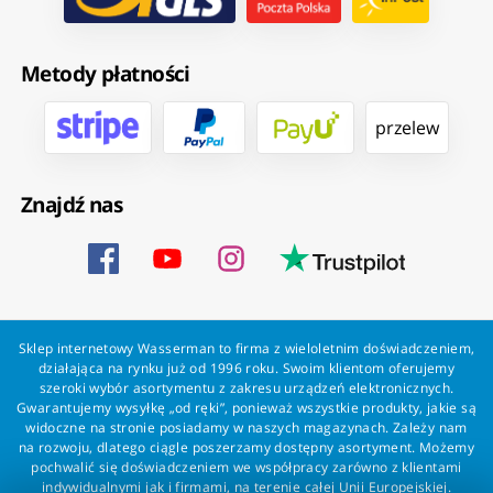
Metody płatności
przelew
Znajdź nas
Sklep internetowy Wasserman to firma z wieloletnim doświadczeniem,
działająca na rynku już od 1996 roku. Swoim klientom oferujemy
szeroki wybór asortymentu z zakresu urządzeń elektronicznych.
Gwarantujemy wysyłkę „od ręki”, ponieważ wszystkie produkty, jakie są
widoczne na stronie posiadamy w naszych magazynach. Zależy nam
na rozwoju, dlatego ciągle poszerzamy dostępny asortyment. Możemy
pochwalić się doświadczeniem we współpracy zarówno z klientami
indywidualnymi jak i firmami, na terenie całej Unii Europejskiej.