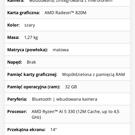
Kamera
:
wbudowana, zintegrowana z mikrofonem
Karta graficzna
:
AMD Radeon™ 820M
Kolor
:
szary
Masa
:
1,27 kg
Matryca (powłoka)
:
matowa
Napęd
:
Brak
Pamięć karty graficznej
:
Współdzielona z pamięcią RAM
Pamięć operacyjna (ram)
:
32 GB
Peryferia
:
Bluetooth | wbudowana kamera
Procesor
:
AMD Ryzen™ AI 5 330 (12M Cache, up to 4,5
GHz)
Przekątna ekranu
:
14"