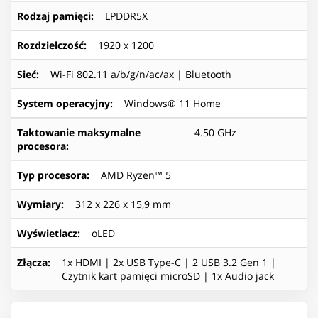
Rodzaj pamięci
:
LPDDR5X
Rozdzielczość
:
1920 x 1200
Sieć
:
Wi-Fi 802.11 a/b/g/n/ac/ax | Bluetooth
System operacyjny
:
Windows® 11 Home
Taktowanie maksymalne
4.50 GHz
procesora
:
Typ procesora
:
AMD Ryzen™ 5
Wymiary
:
312 x 226 x 15,9 mm
Wyświetlacz
:
oLED
Złącza
:
1x HDMI | 2x USB Type-C | 2 USB 3.2 Gen 1 |
Czytnik kart pamięci microSD | 1x Audio jack