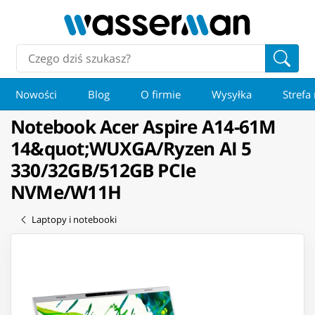
Nowości
Blog
O firmie
Wysyłka
Strefa
Notebook Acer Aspire A14-61M
14&quot;WUXGA/Ryzen AI 5
330/32GB/512GB PCIe
NVMe/W11H
Laptopy i notebooki