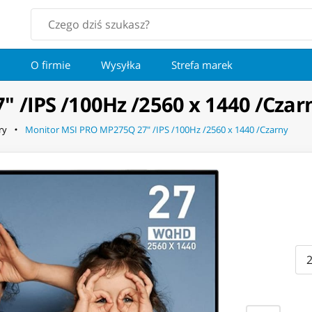
O firmie
Wysyłka
Strefa marek
 /IPS /100Hz /2560 x 1440 /Czar
ry
Monitor MSI PRO MP275Q 27" /IPS /100Hz /2560 x 1440 /Czarny
2