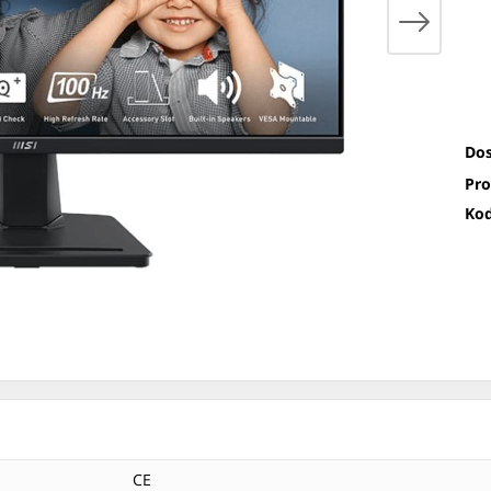
Dos
Pro
Kod
CE