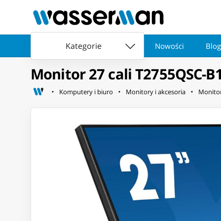
Kategorie
Nowości
Blog
Monitor 27 cali T2755QSC-B
Komputery i biuro
Monitory i akcesoria
Monitor