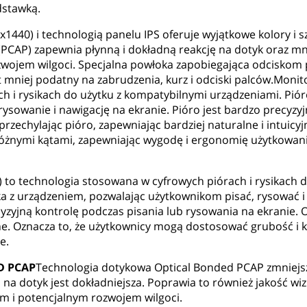
dstawką.
1440) i technologią panelu IPS oferuje wyjątkowe kolory i s
(PCAP) zapewnia płynną i dokładną reakcję na dotyk oraz mn
ozwojem wilgoci. Specjalna powłoka zapobiegająca odciskom 
t mniej podatny na zabrudzenia, kurz i odciski palców.Moni
ch i rysikach do użytku z kompatybilnymi urządzeniami. Pió
sowanie i nawigację na ekranie. Pióro jest bardzo precyzyjn
przechylając pióro, zapewniając bardziej naturalne i intuicy
żnymi kątami, zapewniając wygodę i ergonomię użytkowania
 to technologia stosowana w cyfrowych piórach i rysikach 
ika z urządzeniem, pozwalając użytkownikom pisać, rysować i
yzyjną kontrolę podczas pisania lub rysowania na ekranie. O
ne. Oznacza to, że użytkownicy mogą dostosować grubość i ką
e.
D PCAP
Technologia dotykowa Optical Bonded PCAP zmniejsz
na dotyk jest dokładniejsza. Poprawia to również jakość wi
m i potencjalnym rozwojem wilgoci.