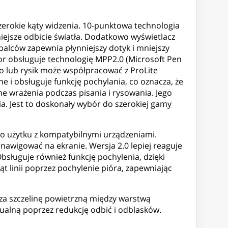
zerokie kąty widzenia. 10-punktowa technologia
iejsze odbicie światła. Dodatkowo wyświetlacz
palców zapewnia płynniejszy dotyk i mniejszy
tor obsługuje technologię MPP2.0 (Microsoft Pen
ro lub rysik może współpracować z ProLite
e i obsługuje funkcję pochylania, co oznacza, że
jne wrażenia podczas pisania i rysowania. Jego
. Jest to doskonały wybór do szerokiej gamy
do użytku z kompatybilnymi urządzeniami.
 nawigować na ekranie. Wersja 2.0 lepiej reaguje
bsługuje również funkcję pochylenia, dzięki
t linii poprzez pochylenie pióra, zapewniając
a szczelinę powietrzną między warstwą
zualną poprzez redukcję odbić i odblasków.