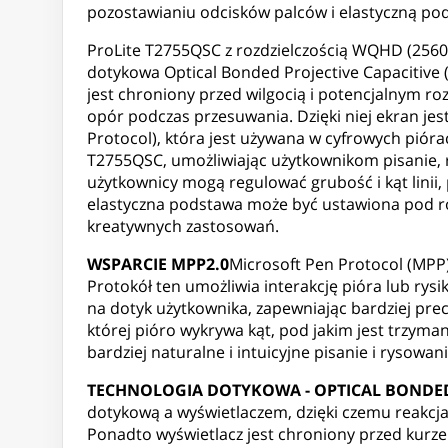
pozostawianiu odcisków palców i elastyczną po
ProLite T2755QSC z rozdzielczością WQHD (2560x
dotykowa Optical Bonded Projective Capacitive 
jest chroniony przed wilgocią i potencjalnym r
opór podczas przesuwania. Dzięki niej ekran jes
Protocol), która jest używana w cyfrowych pióra
T2755QSC, umożliwiając użytkownikom pisanie, ry
użytkownicy mogą regulować grubość i kąt linii, 
elastyczna podstawa może być ustawiona pod ró
kreatywnych zastosowań.
WSPARCIE MPP2.0
Microsoft Pen Protocol (MPP)
Protokół ten umożliwia interakcję pióra lub rys
na dotyk użytkownika, zapewniając bardziej prec
której pióro wykrywa kąt, pod jakim jest trzyma
bardziej naturalne i intuicyjne pisanie i rysowani
TECHNOLOGIA DOTYKOWA - OPTICAL BONDE
dotykową a wyświetlaczem, dzięki czemu reakcja 
Ponadto wyświetlacz jest chroniony przed kurze