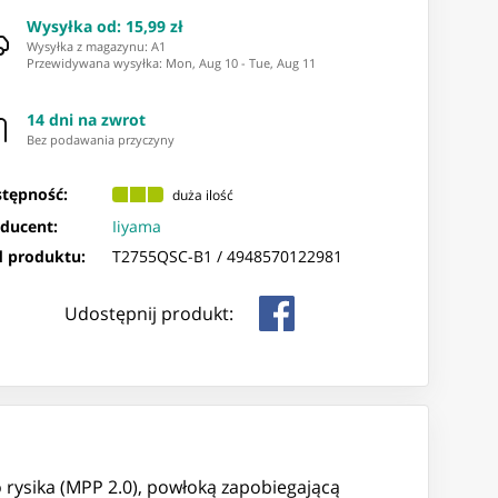
Wysyłka od
:
15,99 zł
Wysyłka z magazynu: ⁨A1⁩
Przewidywana wysyłka
:
Mon, Aug 10
-
Tue, Aug 11
14 dni na zwrot
Bez podawania przyczyny
tępność:
duża ilość
ducent:
Iiyama
 produktu:
T2755QSC-B1 /
4948570122981
Udostępnij produkt:
rysika (MPP 2.0), powłoką zapobiegającą