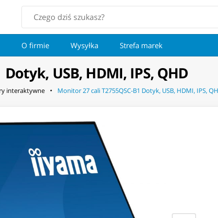
O firmie
Wysyłka
Strefa marek
1 Dotyk, USB, HDMI, IPS, QHD
y interaktywne
Monitor 27 cali T2755QSC-B1 Dotyk, USB, HDMI, IPS, Q