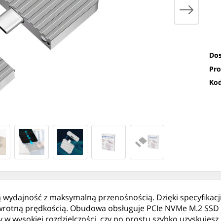
Dos
Pro
Kod
ydajność z maksymalną przenośnością. Dzięki specyfikacji 
zawrotną prędkością. Obudowa obsługuje PCIe NVMe M.2 SSD
lmy w wysokiej rozdzielczości, czy po prostu szybko uzyskuj