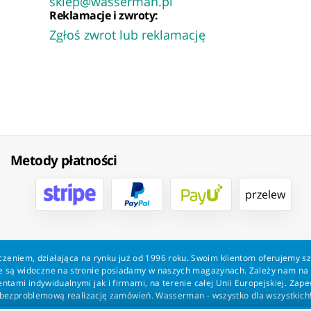
sklep@wasserman.pl
Reklamacje i zwroty:
Zgłoś zwrot lub reklamację
Metody płatności
przelew
zeniem, działająca na rynku już od 1996 roku. Swoim klientom oferujemy s
kie są widoczne na stronie posiadamy w naszych magazynach. Zależy nam n
tami indywidualnymi jak i firmami, na terenie całej Unii Europejskiej. Zap
bezproblemową realizację zamówień. Wasserman - wszystko dla wszystkich