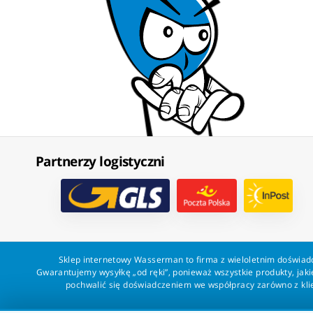
Partnerzy logistyczni
Sklep internetowy Wasserman to firma z wieloletnim doświadc
Gwarantujemy wysyłkę „od ręki”, ponieważ wszystkie produkty, ja
pochwalić się doświadczeniem we współpracy zarówno z klien