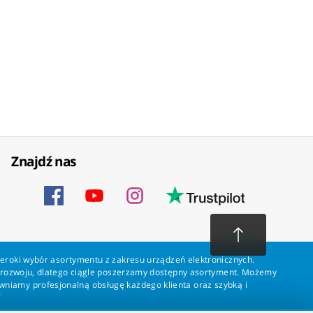
Znajdź nas
zeroki wybór asortymentu z zakresu urządzeń elektronicznych.
a rozwoju, dlatego ciągle poszerzamy dostępny asortyment. Możemy
ewniamy profesjonalną obsługę każdego klienta oraz szybką i
!