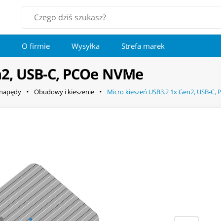
O firmie
Wysyłka
Strefa marek
n2, USB-C, PCOe NVMe
 napędy
Obudowy i kieszenie
Micro kieszeń USB3.2 1x Gen2, USB-C