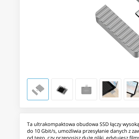
Ta ultrakompaktowa obudowa SSD łączy wysoką w
do 10 Gbit/s, umożliwia przesyłanie danych z 
od tego, czy przenosisz duże pliki, edytujesz fi