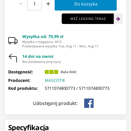
Do koszyka
WEŹ LEASING TERAZ
Wysyłka od
:
79,99 zł
Wysyłka z magazynu: ⁨M13⁩
Przewidywana wysyłka
:
Tue, Aug 11
-
Mon, Aug 17
14 dni na zwrot
Bez podawania przyczyny
Dostępność:
duża ilość
Producent:
MASCOT®
Kod produktu:
5711074800773 /
5711074800773
Udostępnij produkt:
Specyfikacja