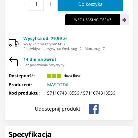
Do koszyka
WEŹ LEASING TERAZ
Wysyłka od
:
79,99 zł
Wysyłka z magazynu: ⁨M13⁩
Przewidywana wysyłka
:
Wed, Aug 12
-
Mon, Aug 17
14 dni na zwrot
Bez podawania przyczyny
Dostępność:
duża ilość
Producent:
MASCOT®
Kod produktu:
5711074818556 /
5711074818556
Udostępnij produkt:
Specyfikacja