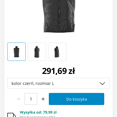
291,69 zł
kolor czerń, rozmiar L
Do koszyka
Wysyłka od
:
79,99 zł
Wysyłka z magazynu: ⁨M13⁩