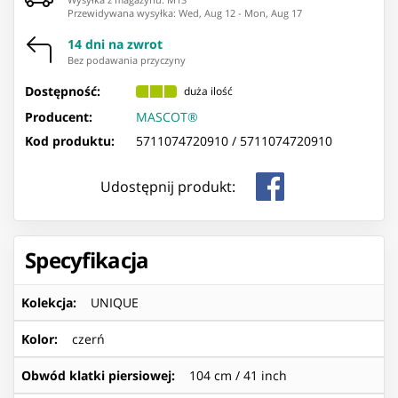
Przewidywana wysyłka
:
Wed, Aug 12
-
Mon, Aug 17
14 dni na zwrot
Bez podawania przyczyny
Dostępność:
duża ilość
Producent:
MASCOT®
Kod produktu:
5711074720910 /
5711074720910
Udostępnij produkt:
Specyfikacja
Kolekcja
:
UNIQUE
Kolor
:
czerń
Obwód klatki piersiowej
:
104 cm / 41 inch