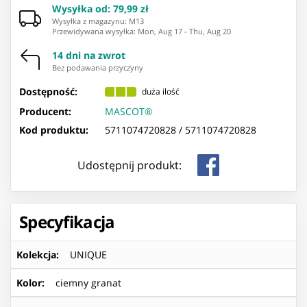
Wysyłka od
:
79,99 zł
Wysyłka z magazynu: ⁨M13⁩
Przewidywana wysyłka
:
Mon, Aug 17
-
Thu, Aug 20
14 dni na zwrot
Bez podawania przyczyny
Dostępność:
duża ilość
Producent:
MASCOT®
Kod produktu:
5711074720828 /
5711074720828
Udostępnij produkt:
Specyfikacja
Kolekcja
:
UNIQUE
Kolor
:
ciemny granat