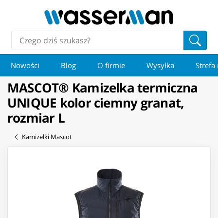
Nowości
Blog
O firmie
Wysyłka
Strefa
MASCOT® Kamizelka termiczna
UNIQUE kolor ciemny granat,
rozmiar L
Kamizelki Mascot