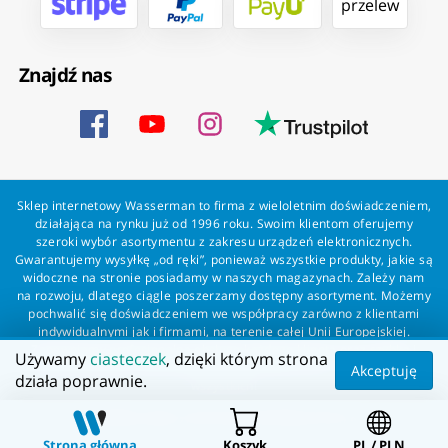
przelew
Znajdź nas
Sklep internetowy Wasserman to firma z wieloletnim doświadczeniem,
działająca na rynku już od 1996 roku. Swoim klientom oferujemy
szeroki wybór asortymentu z zakresu urządzeń elektronicznych.
Gwarantujemy wysyłkę „od ręki”, ponieważ wszystkie produkty, jakie są
widoczne na stronie posiadamy w naszych magazynach. Zależy nam
na rozwoju, dlatego ciągle poszerzamy dostępny asortyment. Możemy
pochwalić się doświadczeniem we współpracy zarówno z klientami
indywidualnymi jak i firmami, na terenie całej Unii Europejskiej.
Zapewniamy profesjonalną obsługę każdego klienta oraz szybką i
Używamy
ciasteczek
, dzięki którym strona
bezproblemową realizację zamówień. Wasserman - wszystko dla
Akceptuję
działa poprawnie.
wszystkich!
Wszelkie prawa zastrzeżone dla Wasserman.eu
Strona główna
Koszyk
PL / PLN