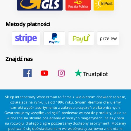
Metody płatności
przelew
Znajdź nas
Sklep internetowy Wasserman to firma z wieloletnim doświadczeniem,
działająca na rynku już od 1996 roku. Swoim klientom oferujemy
szeroki wybór asortymentu z zakresu urządzeń elektronicznych.
Gwarantujemy wysyłkę „od ręki”, ponieważ wszystkie produkty, jakie są
widoczne na stronie posiadamy w naszych magazynach. Zależy nam
na rozwoju, dlatego ciągle poszerzamy dostępny asortyment. Możemy
pochwalić się doświadczeniem we współpracy zarówno z klientami