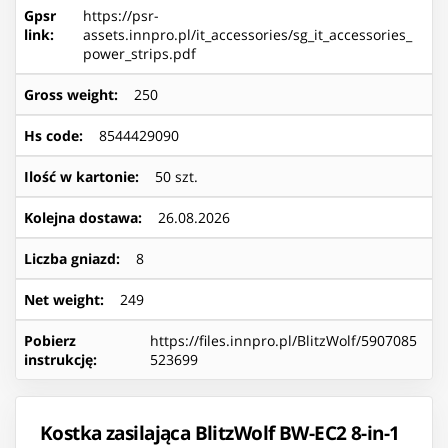
Gpsr
https://psr-
link
:
assets.innpro.pl/it_accessories/sg_it_accessories_
power_strips.pdf
Gross weight
:
250
Hs code
:
8544429090
Ilość w kartonie
:
50 szt.
Kolejna dostawa
:
26.08.2026
Liczba gniazd
:
8
Net weight
:
249
Pobierz
https://files.innpro.pl/BlitzWolf/5907085
instrukcję
:
523699
Kostka zasilająca BlitzWolf BW-EC2 8-in-1