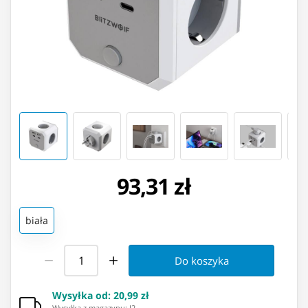
93,31 zł
biała
Do koszyka
Wysyłka od
:
20,99 zł
Wysyłka z magazynu: ⁨I2⁩