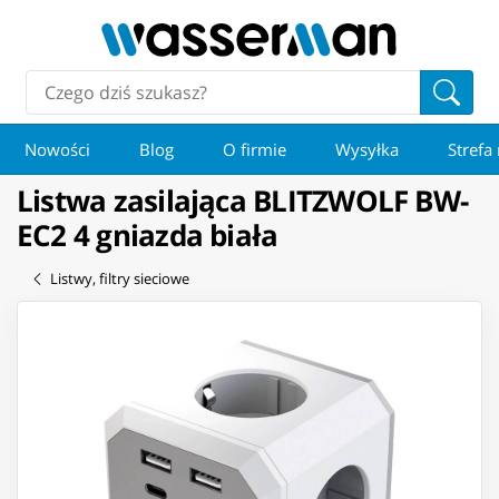
Nowości
Blog
O firmie
Wysyłka
Strefa
Listwa zasilająca BLITZWOLF BW-
EC2 4 gniazda biała
Listwy, filtry sieciowe