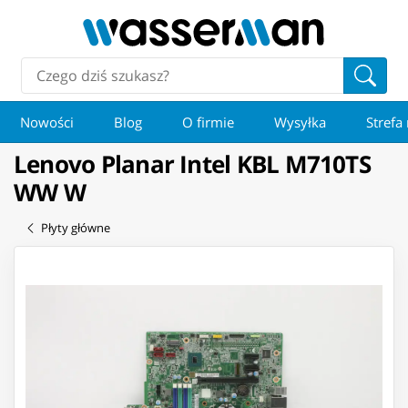
Nowości
Blog
O firmie
Wysyłka
Strefa
Lenovo Planar Intel KBL M710TS
WW W
Płyty główne