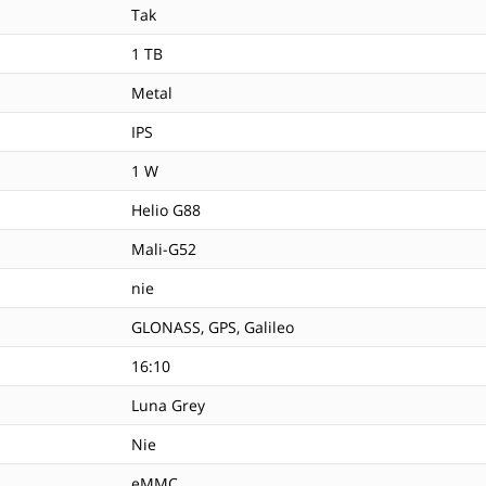
Tak
1 TB
Metal
IPS
1 W
Helio G88
Mali-G52
nie
GLONASS, GPS, Galileo
16:10
Luna Grey
Nie
eMMC