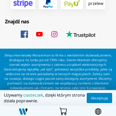
przelew
Znajdź nas
Sklep internetowy Wasserman to firma z wieloletnim doświadczeniem,
działająca na rynku już od 1996 roku. Swoim klientom oferujemy
szeroki wybór asortymentu z zakresu urządzeń elektronicznych.
Gwarantujemy wysyłkę „od ręki”, ponieważ wszystkie produkty, jakie są
widoczne na stronie posiadamy w naszych magazynach. Zależy nam
na rozwoju, dlatego ciągle poszerzamy dostępny asortyment. Możemy
pochwalić się doświadczeniem we współpracy zarówno z klientami
indywidualnymi jak i firmami, na terenie całej Unii Europejskiej.
Zapewniamy profesjonalną obsługę każdego klienta oraz szybką i
Używamy
ciasteczek
, dzięki którym strona
bezproblemową realizację zamówień. Wasserman - wszystko dla
Akceptuję
działa poprawnie.
wszystkich!
Wszelkie prawa zastrzeżone dla Wasserman.eu