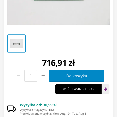
716,91 zł
Do koszyka
WEŹ LEASING TERAZ
Wysyłka od
:
30,99 zł
Wysyłka z magazynu: ⁨E12⁩
Przewidywana wysyłka
:
Mon, Aug 10
-
Tue, Aug 11