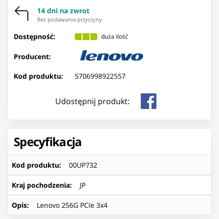
14 dni na zwrot
Bez podawania przyczyny
Dostępność:
duża ilość
Producent:
Kod produktu:
5706998922557
Udostępnij produkt:
Specyfikacja
Kod produktu
:
00UP732
Kraj pochodzenia
:
JP
Opis
:
Lenovo 256G PCIe 3x4