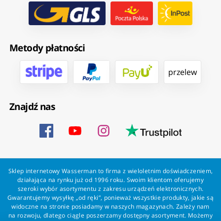
Metody płatności
przelew
Znajdź nas
Sklep internetowy Wasserman to firma z wieloletnim doświadczeniem,
działająca na rynku już od 1996 roku. Swoim klientom oferujemy
szeroki wybór asortymentu z zakresu urządzeń elektronicznych.
Gwarantujemy wysyłkę „od ręki”, ponieważ wszystkie produkty, jakie są
widoczne na stronie posiadamy w naszych magazynach. Zależy nam
na rozwoju, dlatego ciągle poszerzamy dostępny asortyment. Możemy