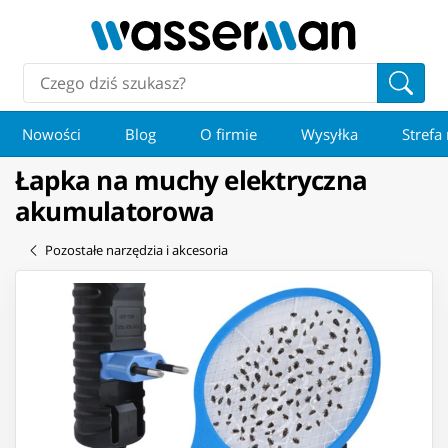
Nowości
Blog
O firmie
Wysyłka
Strefa
Łapka na muchy elektryczna
akumulatorowa
Pozostałe narzędzia i akcesoria