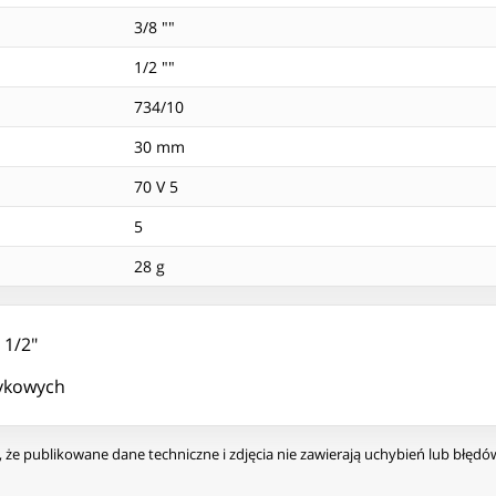
3/8 ""
1/2 ""
734/10
30 mm
70 V 5
5
28 g
 1/2"
tykowych
że publikowane dane techniczne i zdjęcia nie zawierają uchybień lub błęd