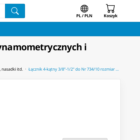
PL / PLN
Koszyk
 dynamometrycznych i
 nasadki itd.
Łącznik 4-kątny 3/8"-1/2" do Nr 734/10 rozmiar 5 do kluczy dynamometrycznych i nasadek STAHLWILLE