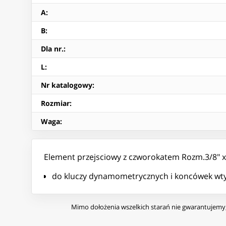
A
:
B
:
Dla nr.
:
L
:
Nr katalogowy
:
Rozmiar
:
Waga
:
Element przejsciowy z czworokatem Rozm.3/8" x
do kluczy dynamometrycznych i koncówek w
Mimo dołożenia wszelkich starań nie gwarantujemy, 