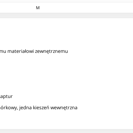
M
emu materiałowi zewnętrznemu
kaptur
omórkowy, jedna kieszeń wewnętrzna