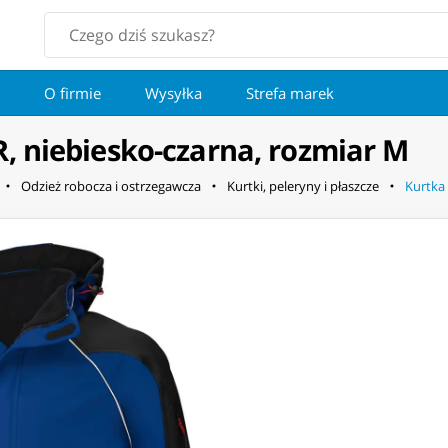
O firmie
Wysyłka
Strefa marek
, niebiesko-czarna, rozmiar M
Odzież robocza i ostrzegawcza
Kurtki, peleryny i płaszcze
Kurtka