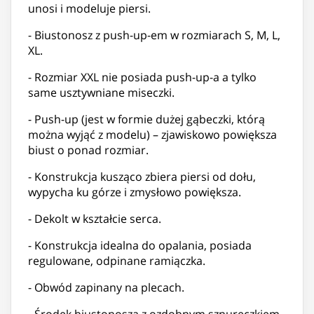
unosi i modeluje piersi.
- Biustonosz z push-up-em w rozmiarach S, M, L,
XL.
- Rozmiar XXL nie posiada push-up-a a tylko
same usztywniane miseczki.
- Push-up (jest w formie dużej gąbeczki, którą
można wyjąć z modelu) – zjawiskowo powiększa
biust o ponad rozmiar.
- Konstrukcja kusząco zbiera piersi od dołu,
wypycha ku górze i zmysłowo powiększa.
- Dekolt w kształcie serca.
- Konstrukcja idealna do opalania, posiada
regulowane, odpinane ramiączka.
- Obwód zapinany na plecach.
- Środek biustonosza z ozdobnym sznureczkiem