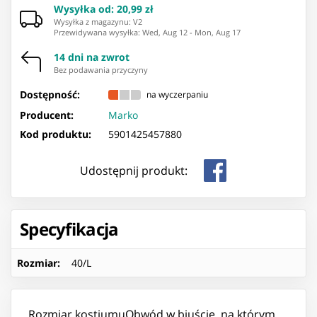
Wysyłka od
:
20,99 zł
Wysyłka z magazynu: ⁨V2⁩
Przewidywana wysyłka
:
Wed, Aug 12
-
Mon, Aug 17
14 dni na zwrot
Bez podawania przyczyny
Dostępność:
na wyczerpaniu
Producent:
Marko
Kod produktu:
5901425457880
Udostępnij produkt:
Specyfikacja
Rozmiar
:
40/L
Rozmiar kostiumuObwód w biuście, na którym