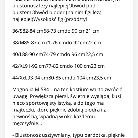
biustonosz leży najlepiejObwód pod
biustemObwód bioder (na nim figi leżą
najlepiej)Wysokość fig (przód/tył
36/S82-84 cm68-73 cmdo 90 cm21 cm
38/M85-87 cm71-76 cmdo 92 cm22 cm
40/L88-90 cm74-79 cmdo 96 cm22,5 cm
42/XL91-92 cm77-82 cmdo 100 cm23 cm
44/XxL93-94 cm80-85 cmdo 104 cm23,5 cm
Magnolia M-584 – na ten kostium warto zwrócić
uwagę. Powiększa piersi, świetnie wygląda, kusi
nieco sportową stylistyką, a do tego ma
majteczki, które pięknie zdobią biodra i z
pewnością, wpadną w oko każdemu
mężczyźnie…
- Biustonosz usztywniany, typu bardotka, pięknie