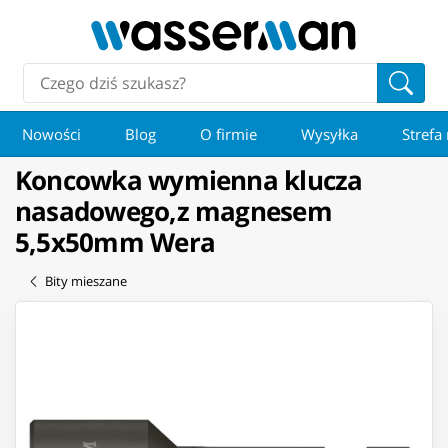
Nowości
Blog
O firmie
Wysyłka
Strefa
Koncowka wymienna klucza
nasadowego,z magnesem
5,5x50mm Wera
Bity mieszane