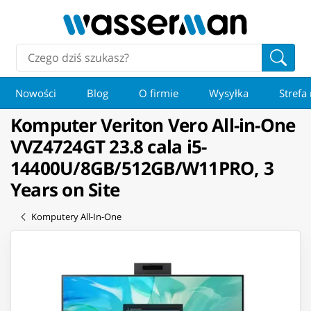
Nowości
Blog
O firmie
Wysyłka
Strefa
Komputer Veriton Vero All-in-One
VVZ4724GT 23.8 cala i5-
14400U/8GB/512GB/W11PRO, 3
Years on Site
Komputery All-In-One