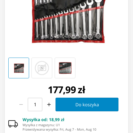
177,99 zł
Do koszyka
Wysyłka od
:
18,99 zł
Wysyłka z magazynu: ⁨U1⁩
Przewidywana wysyłka
:
Fri, Aug 7
-
Mon, Aug 10