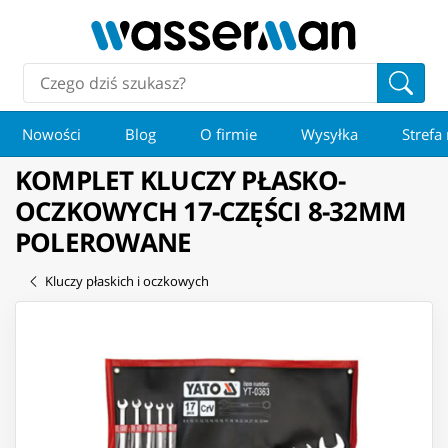
Nowości
Blog
O firmie
Wysyłka
Strefa
KOMPLET KLUCZY PŁASKO-
OCZKOWYCH 17-CZĘŚCI 8-32MM
POLEROWANE
Kluczy płaskich i oczkowych