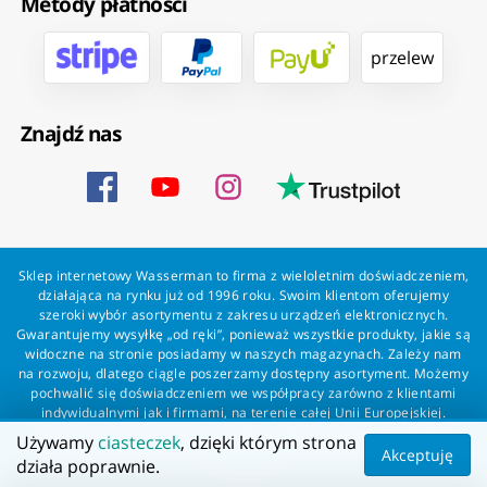
Metody płatności
przelew
Znajdź nas
Sklep internetowy Wasserman to firma z wieloletnim doświadczeniem,
działająca na rynku już od 1996 roku. Swoim klientom oferujemy
szeroki wybór asortymentu z zakresu urządzeń elektronicznych.
Gwarantujemy wysyłkę „od ręki”, ponieważ wszystkie produkty, jakie są
widoczne na stronie posiadamy w naszych magazynach. Zależy nam
na rozwoju, dlatego ciągle poszerzamy dostępny asortyment. Możemy
pochwalić się doświadczeniem we współpracy zarówno z klientami
indywidualnymi jak i firmami, na terenie całej Unii Europejskiej.
Zapewniamy profesjonalną obsługę każdego klienta oraz szybką i
Używamy
ciasteczek
, dzięki którym strona
bezproblemową realizację zamówień. Wasserman - wszystko dla
Akceptuję
działa poprawnie.
wszystkich!