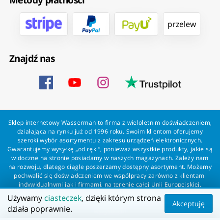
przelew
Znajdź nas
Sklep internetowy Wasserman to firma z wieloletnim doświadczeniem,
działająca na rynku już od 1996 roku. Swoim klientom oferujemy
szeroki wybór asortymentu z zakresu urządzeń elektronicznych.
Gwarantujemy wysyłkę „od ręki”, ponieważ wszystkie produkty, jakie są
widoczne na stronie posiadamy w naszych magazynach. Zależy nam
na rozwoju, dlatego ciągle poszerzamy dostępny asortyment. Możemy
pochwalić się doświadczeniem we współpracy zarówno z klientami
indywidualnymi jak i firmami, na terenie całej Unii Europejskiej.
Zapewniamy profesjonalną obsługę każdego klienta oraz szybką i
Używamy
ciasteczek
, dzięki którym strona
bezproblemową realizację zamówień. Wasserman - wszystko dla
Akceptuję
działa poprawnie.
wszystkich!