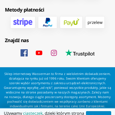
Metody płatności
przelew
Znajdź nas
Sklep internetowy Wasserman to firma z wieloletnim doświadczeniem,
działająca na rynku już od 1996 roku. Swoim klientom oferujemy
szeroki wybór asortymentu z zakresu urządzeń elektronicznych.
Gwarantujemy wysyłkę „od ręki”, ponieważ wszystkie produkty, jakie są
widoczne na stronie posiadamy w naszych magazynach. Zależy nam
na rozwoju, dlatego ciągle poszerzamy dostępny asortyment. Możemy
pochwalić się doświadczeniem we współpracy zarówno z klientami
indywidualnymi jak i firmami, na terenie całej Unii Europejskiej.
Zapewniamy profesjonalną obsługę każdego klienta oraz szybką i
Używamy
ciasteczek
, dzięki którym strona