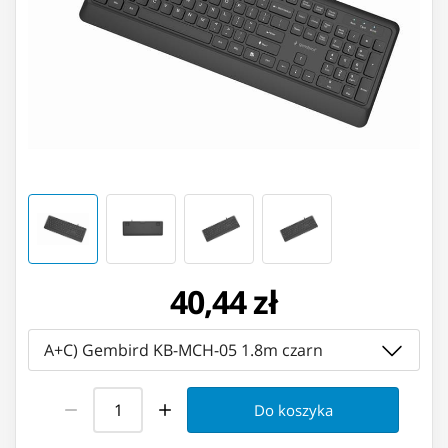
40,44 zł
A+C) Gembird KB-MCH-05 1.8m czarn
Do koszyka