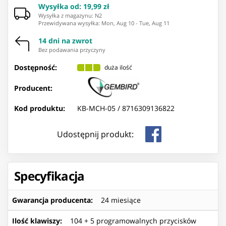
Wysyłka od
:
19,99 zł
Wysyłka z magazynu: ⁨N2⁩
Przewidywana wysyłka
:
Mon, Aug 10
-
Tue, Aug 11
14 dni na zwrot
Bez podawania przyczyny
Dostępność:
duża ilość
Producent:
Kod produktu:
KB-MCH-05 /
8716309136822
Udostępnij produkt:
Specyfikacja
Gwarancja producenta
:
24 miesiące
Ilość klawiszy
:
104 + 5 programowalnych przycisków