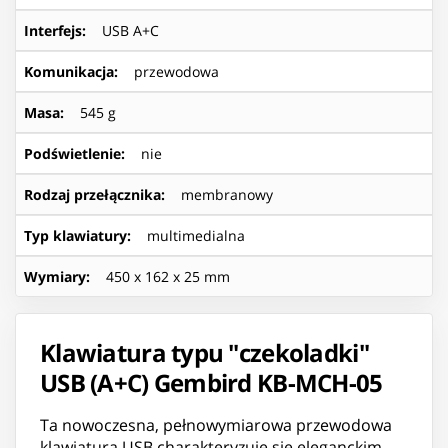
Interfejs
:
USB A+C
Komunikacja
:
przewodowa
Masa
:
545 g
Podświetlenie
:
nie
Rodzaj przełącznika
:
membranowy
Typ klawiatury
:
multimedialna
Wymiary
:
450 x 162 x 25 mm
Klawiatura typu "czekoladki"
USB (A+C) Gembird KB-MCH-05
Ta nowoczesna, pełnowymiarowa przewodowa
klawiatura USB charakteryzuje się eleganckim,