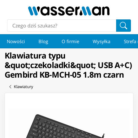
Nowości
Blog
O firmie
Wysyłka
Strefa
Klawiatura typu
&quot;czekoladki&quot; USB A+C)
Gembird KB-MCH-05 1.8m czarn
Klawiatury