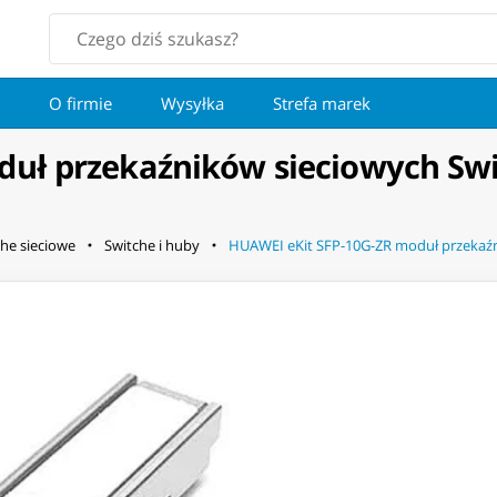
O firmie
Wysyłka
Strefa marek
duł przekaźników sieciowych Swi
he sieciowe
Switche i huby
HUAWEI eKit SFP-10G-ZR moduł przekaźn