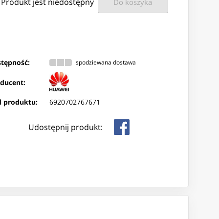
Produkt jest niedostępny
Do koszyka
tępność:
spodziewana dostawa
ducent:
 produktu:
6920702767671
Udostępnij produkt: