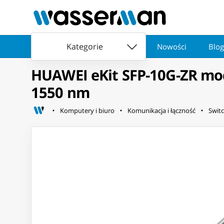
Kategorie
Nowości
Blog
HUAWEI eKit SFP-10G-ZR mo
1550 nm
Komputery i biuro
Komunikacja i łączność
Switc