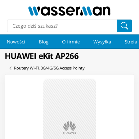
Nowości
Blog
O firmie
Wysyłka
Strefa
HUAWEI eKit AP266
Routery Wi-Fi, 3G/4G/5G Access Pointy