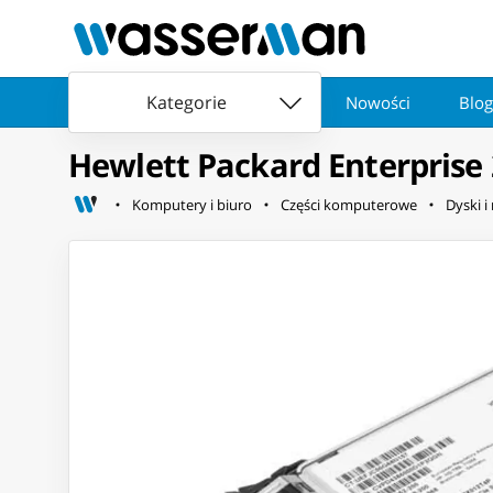
Kategorie
Nowości
Blog
Hewlett Packard Enterprise
Komputery i biuro
Części komputerowe
Dyski i