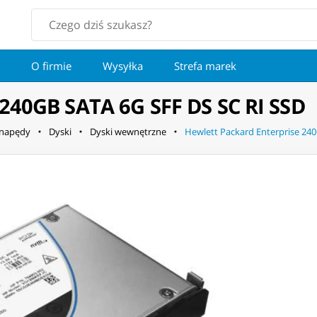
O firmie
Wysyłka
Strefa marek
 240GB SATA 6G SFF DS SC RI SSD
 napędy
Dyski
Dyski wewnętrzne
Hewlett Packard Enterprise 24