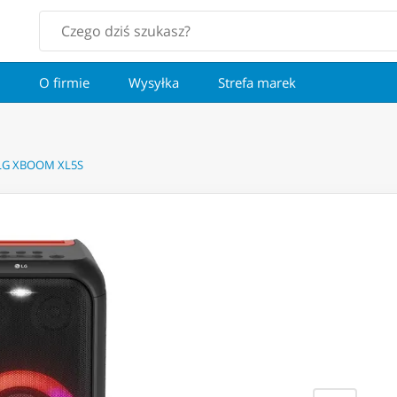
O firmie
Wysyłka
Strefa marek
 LG XBOOM XL5S