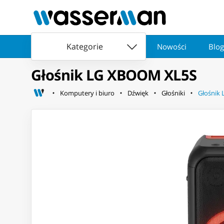
Kategorie
Nowości
Blog
Głośnik LG XBOOM XL5S
Komputery i biuro
Dźwięk
Głośniki
Głośnik