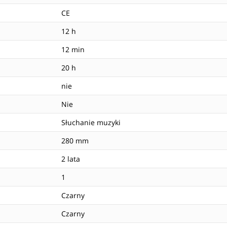
CE
12 h
12 min
20 h
nie
Nie
Słuchanie muzyki
280 mm
2 lata
1
Czarny
Czarny