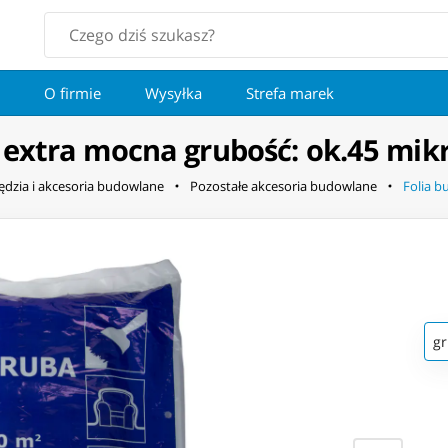
O firmie
Wysyłka
Strefa marek
 extra mocna grubość: ok.45 mik
ędzia i akcesoria budowlane
Pozostałe akcesoria budowlane
Folia b
gr