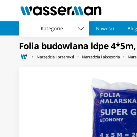
Kategorie
Nowości
Blog
Folia budowlana ldpe 4*5m,
Narzędzia i przemysł
Narzędzia i akcesoria
Narz