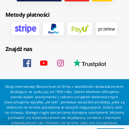
Metody płatności
przelew
Znajdź nas
Sklep internetowy Wasserman to firma z wieloletnim doświadczeniem,
działająca na rynku już od 1996 roku. Swoim klientom oferujemy
szeroki wybór asortymentu z zakresu urządzeń elektronicznych.
Gwarantujemy wysyłkę „od ręki”, ponieważ wszystkie produkty, jakie są
widoczne na stronie posiadamy w naszych magazynach. Zależy nam
na rozwoju, dlatego ciągle poszerzamy dostępny asortyment. Możemy
pochwalić się doświadczeniem we współpracy zarówno z klientami
indywidualnymi jak i firmami, na terenie całej Unii Europejskiej.
Zapewniamy profesjonalną obsługę każdego klienta oraz szybką i