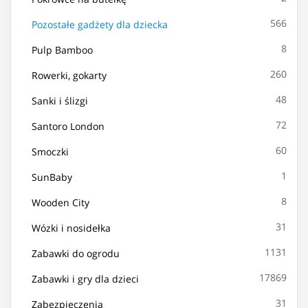
566
Pozostałe gadżety dla dziecka
8
Pulp Bamboo
260
Rowerki, gokarty
48
Sanki i ślizgi
72
Santoro London
60
Smoczki
1
SunBaby
8
Wooden City
31
Wózki i nosidełka
1131
Zabawki do ogrodu
17869
Zabawki i gry dla dzieci
31
Zabezpieczenia