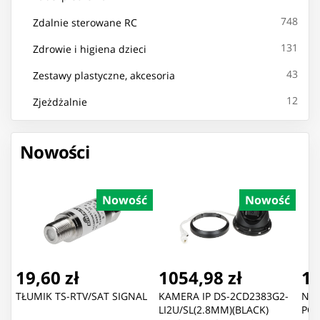
748
Zdalnie sterowane RC
131
Zdrowie i higiena dzieci
43
Zestawy plastyczne, akcesoria
12
Zjeżdżalnie
Nowości
Nowość
Nowość
19,60 zł
1054,98 zł
1,
TŁUMIK TS-RTV/SAT SIGNAL
KAMERA IP DS-2CD2383G2-
NIT
LI2U/SL(2.8MM)(BLACK)
POL