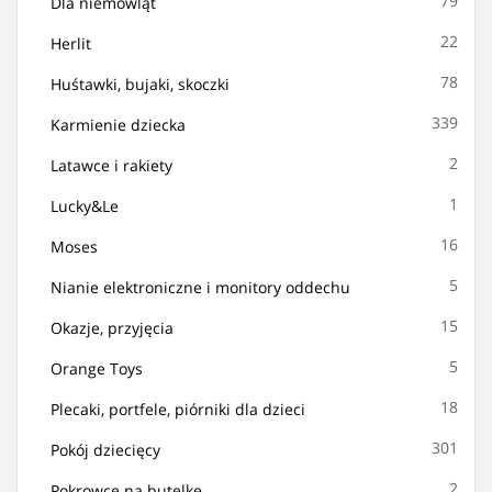
79
Dla niemowląt
22
Herlit
78
Huśtawki, bujaki, skoczki
339
Karmienie dziecka
2
Latawce i rakiety
1
Lucky&Le
16
Moses
5
Nianie elektroniczne i monitory oddechu
15
Okazje, przyjęcia
5
Orange Toys
18
Plecaki, portfele, piórniki dla dzieci
301
Pokój dziecięcy
2
Pokrowce na butelkę