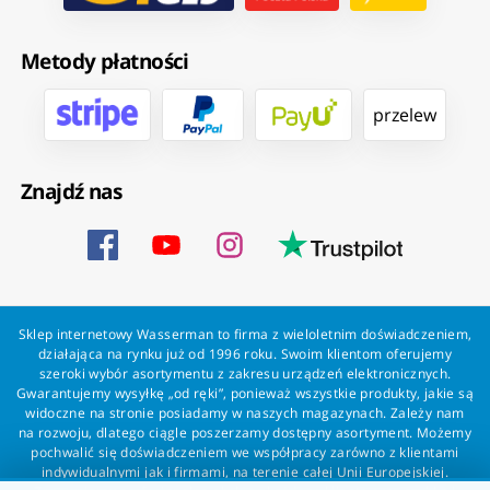
Metody płatności
przelew
Znajdź nas
Sklep internetowy Wasserman to firma z wieloletnim doświadczeniem,
działająca na rynku już od 1996 roku. Swoim klientom oferujemy
szeroki wybór asortymentu z zakresu urządzeń elektronicznych.
Gwarantujemy wysyłkę „od ręki”, ponieważ wszystkie produkty, jakie są
widoczne na stronie posiadamy w naszych magazynach. Zależy nam
na rozwoju, dlatego ciągle poszerzamy dostępny asortyment. Możemy
pochwalić się doświadczeniem we współpracy zarówno z klientami
indywidualnymi jak i firmami, na terenie całej Unii Europejskiej.