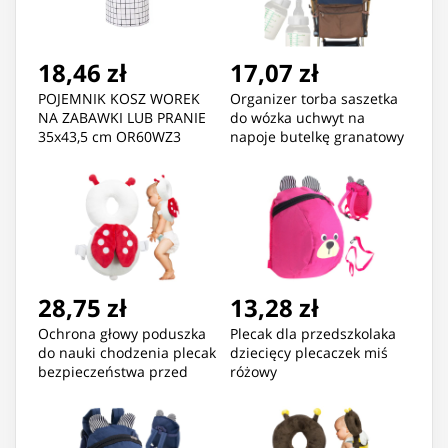
18,46 zł
17,07 zł
POJEMNIK KOSZ WOREK
Organizer torba saszetka
NA ZABAWKI LUB PRANIE
do wózka uchwyt na
35x43,5 cm OR60WZ3
napoje butelkę granatowy
28,75 zł
13,28 zł
Ochrona głowy poduszka
Plecak dla przedszkolaka
do nauki chodzenia plecak
dziecięcy plecaczek miś
bezpieczeństwa przed
różowy
upadkiem biedronka