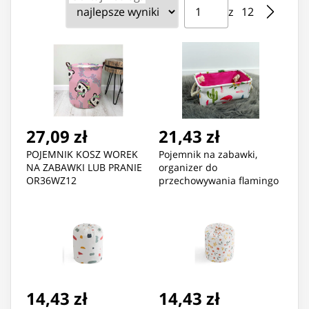
Strona ⁨1⁩ z ⁨12⁩
Przejdź do strony
z ⁨12⁩
27,09 zł
21,43 zł
POJEMNIK KOSZ WOREK
Pojemnik na zabawki,
NA ZABAWKI LUB PRANIE
organizer do
OR36WZ12
przechowywania flamingo
OR48WZ1
14,43 zł
14,43 zł