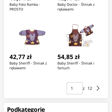
Baby Foto Ramka -
Baby Doctor - Śliniak z
PROSTO
rękawami
42,77 zł
54,85 zł
Baby Sheriff - Śliniak z
Baby Sheriff - Śliniak i
rękawami
fartuch
Strona ⁨1⁩ z ⁨12⁩
Przejdź do strony
z ⁨12⁩
Podkategorie