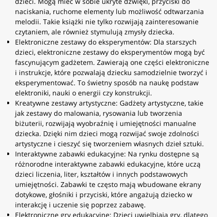
dzieci. Mogą mieć w sobie ukryte dźwięki, przyciski do
naciskania, ruchome elementy lub możliwość odtwarzania
melodii. Takie książki nie tylko rozwijają zainteresowanie
czytaniem, ale również stymulują zmysły dziecka.
Elektroniczne zestawy do eksperymentów: Dla starszych
dzieci, elektroniczne zestawy do eksperymentów mogą być
fascynującym gadżetem. Zawierają one części elektroniczne
i instrukcje, które pozwalają dziecku samodzielnie tworzyć i
eksperymentować. To świetny sposób na naukę podstaw
elektroniki, nauki o energii czy konstrukcji.
Kreatywne zestawy artystyczne: Gadżety artystyczne, takie
jak zestawy do malowania, rysowania lub tworzenia
biżuterii, rozwijają wyobraźnię i umiejętności manualne
dziecka. Dzięki nim dzieci mogą rozwijać swoje zdolności
artystyczne i cieszyć się tworzeniem własnych dzieł sztuki.
Interaktywne zabawki edukacyjne: Na rynku dostępne są
różnorodne interaktywne zabawki edukacyjne, które uczą
dzieci liczenia, liter, kształtów i innych podstawowych
umiejętności. Zabawki te często mają wbudowane ekrany
dotykowe, głośniki i przyciski, które angażują dziecko w
interakcję i uczenie się poprzez zabawę.
Elektroniczne gry edukacyjne: Dzieci uwielbiają gry, dlatego