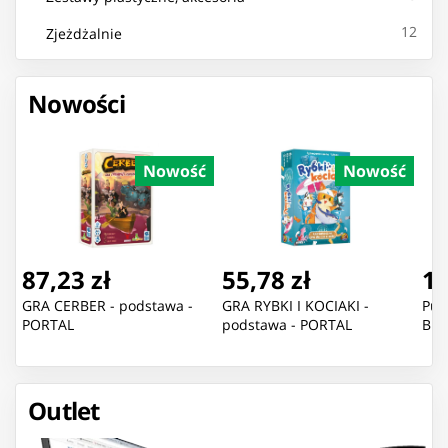
12
Zjeżdżalnie
Nowości
Nowość
Nowość
87,23 zł
55,78 zł
11
GRA CERBER - podstawa -
GRA RYBKI I KOCIAKI -
Puz
PORTAL
podstawa - PORTAL
Blu
Outlet