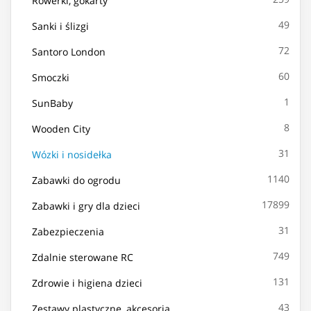
Rowerki, gokarty
49
Sanki i ślizgi
72
Santoro London
60
Smoczki
1
SunBaby
8
Wooden City
31
Wózki i nosidełka
1140
Zabawki do ogrodu
17899
Zabawki i gry dla dzieci
31
Zabezpieczenia
749
Zdalnie sterowane RC
131
Zdrowie i higiena dzieci
43
Zestawy plastyczne, akcesoria