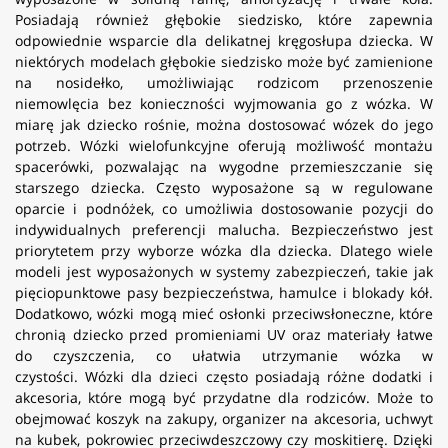
Posiadają również głębokie siedzisko, które zapewnia
odpowiednie wsparcie dla delikatnej kręgosłupa dziecka. W
niektórych modelach głębokie siedzisko może być zamienione
na nosidełko, umożliwiając rodzicom przenoszenie
niemowlęcia bez konieczności wyjmowania go z wózka. W
miarę jak dziecko rośnie, można dostosować wózek do jego
potrzeb. Wózki wielofunkcyjne oferują możliwość montażu
spacerówki, pozwalając na wygodne przemieszczanie się
starszego dziecka. Często wyposażone są w regulowane
oparcie i podnóżek, co umożliwia dostosowanie pozycji do
indywidualnych preferencji malucha. Bezpieczeństwo jest
priorytetem przy wyborze wózka dla dziecka. Dlatego wiele
modeli jest wyposażonych w systemy zabezpieczeń, takie jak
pięciopunktowe pasy bezpieczeństwa, hamulce i blokady kół.
Dodatkowo, wózki mogą mieć osłonki przeciwsłoneczne, które
chronią dziecko przed promieniami UV oraz materiały łatwe
do czyszczenia, co ułatwia utrzymanie wózka w
czystości. Wózki dla dzieci często posiadają różne dodatki i
akcesoria, które mogą być przydatne dla rodziców. Może to
obejmować koszyk na zakupy, organizer na akcesoria, uchwyt
na kubek, pokrowiec przeciwdeszczowy czy moskitierę. Dzięki