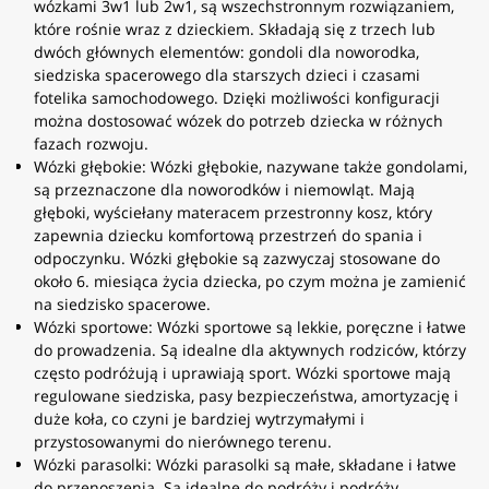
wózkami 3w1 lub 2w1, są wszechstronnym rozwiązaniem,
które rośnie wraz z dzieckiem. Składają się z trzech lub
dwóch głównych elementów: gondoli dla noworodka,
siedziska spacerowego dla starszych dzieci i czasami
fotelika samochodowego. Dzięki możliwości konfiguracji
można dostosować wózek do potrzeb dziecka w różnych
fazach rozwoju.
Wózki głębokie: Wózki głębokie, nazywane także gondolami,
są przeznaczone dla noworodków i niemowląt. Mają
głęboki, wyściełany materacem przestronny kosz, który
zapewnia dziecku komfortową przestrzeń do spania i
odpoczynku. Wózki głębokie są zazwyczaj stosowane do
około 6. miesiąca życia dziecka, po czym można je zamienić
na siedzisko spacerowe.
Wózki sportowe: Wózki sportowe są lekkie, poręczne i łatwe
do prowadzenia. Są idealne dla aktywnych rodziców, którzy
często podróżują i uprawiają sport. Wózki sportowe mają
regulowane siedziska, pasy bezpieczeństwa, amortyzację i
duże koła, co czyni je bardziej wytrzymałymi i
przystosowanymi do nierównego terenu.
Wózki parasolki: Wózki parasolki są małe, składane i łatwe
do przenoszenia. Są idealne do podróży i podróży