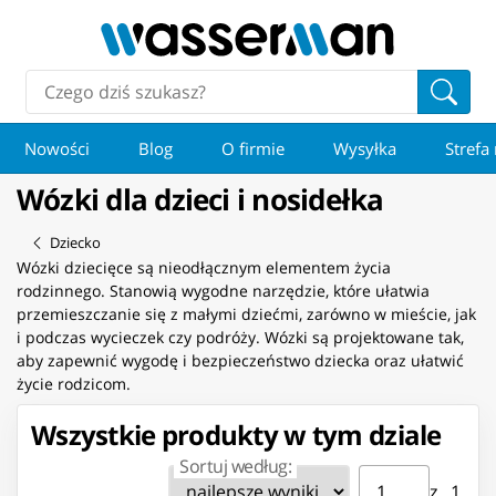
Nowości
Blog
O firmie
Wysyłka
Strefa
Wózki dla dzieci i nosidełka
Dziecko
Wózki dziecięce są nieodłącznym elementem życia
rodzinnego. Stanowią wygodne narzędzie, które ułatwia
przemieszczanie się z małymi dziećmi, zarówno w mieście, jak
i podczas wycieczek czy podróży. Wózki są projektowane tak,
aby zapewnić wygodę i bezpieczeństwo dziecka oraz ułatwić
życie rodzicom.
Wszystkie produkty w tym dziale
Sortuj według:
Strona ⁨1⁩ z ⁨1⁩
Przejdź do strony
z ⁨1⁩