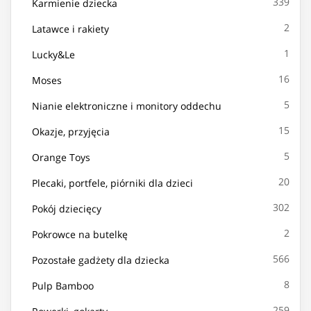
339
Karmienie dziecka
2
Latawce i rakiety
1
Lucky&Le
16
Moses
5
Nianie elektroniczne i monitory oddechu
15
Okazje, przyjęcia
5
Orange Toys
20
Plecaki, portfele, piórniki dla dzieci
302
Pokój dziecięcy
2
Pokrowce na butelkę
566
Pozostałe gadżety dla dziecka
8
Pulp Bamboo
259