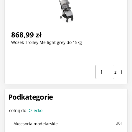
868,99 zł
Wózek Trolley Me light grey do 15kg
Strona ⁨1⁩ z ⁨1⁩
Przejdź do strony
z ⁨1⁩
Podkategorie
cofnij do
Dziecko
361
Akcesoria modelarskie