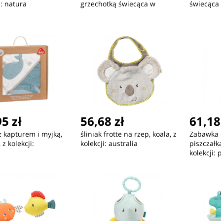
i: natura
grzechotką świecąca w
świecąca 
5 zł
56,68 zł
61,18
z kapturem i myjką,
śliniak frotte na rzep, koala, z
Zabawka d
 z kolekcji:
kolekcji: australia
piszczałk
kolekcji: 