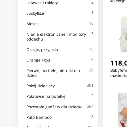
kolekcji:
2
Latawce i rakiety
1
Lucky&Le
16
Moses
5
Nianie elektroniczne i monitory
oddechu
15
Okazje, przyjęcia
5
Orange Toys
118,0
20
Babyfehn
Plecaki, portfele, piórniki dla
dzieci
maskotk
301
Pokój dziecięcy
2
Pokrowce na butelkę
564
Pozostałe gadżety dla dziecka
8
Pulp Bamboo