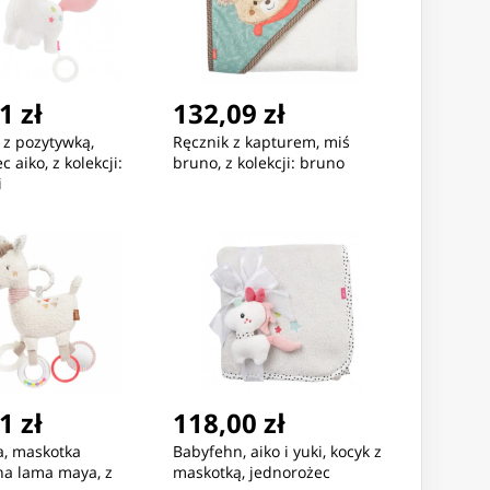
1 zł
132,09 zł
 z pozytywką,
Ręcznik z kapturem, miś
 aiko, z kolekcji:
bruno, z kolekcji: bruno
i
1 zł
118,00 zł
a, maskotka
Babyfehn, aiko i yuki, kocyk z
na lama maya, z
maskotką, jednorożec