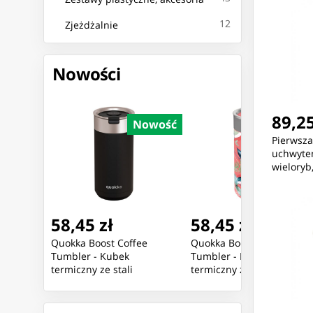
12
Zjeżdżalnie
Nowości
89,25
Nowość
Nowość
Nowoś
Pierwsza
uchwyte
wieloryb,
58,45 zł
58,45 zł
ee
Quokka Boost Coffee
Quokka Boost Coffee
Tumbler - Kubek
Tumbler - Kubek
termiczny ze stali
termiczny ze stali
nierdzewnej z
nierdzewnej z
ml
zaparzaczem 400 ml
zaparzaczem 400 ml
(Exotic Pink)
(Greenstone)