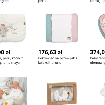
 ogród
peru
kolekcji: 
0 zł
176,63 zł
374,0
, peru, kocyk z
Pokrowiec na przewijak z
Baby fehn
ą, lama maya
kolekcji: bruno
niemowlęc