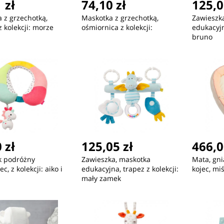
 zł
74,10 zł
125,0
 z grzechotką,
Maskotka z grzechotką,
Zawieszk
z kolekcji: morze
ośmiornica z kolekcji:
edukacyjn
bruno
 zł
125,05 zł
466,0
k podróżny
Zawieszka, maskotka
Mata, gn
c, z kolekcji: aiko i
edukacyjna, trapez z kolekcji:
kojec, miś
mały zamek