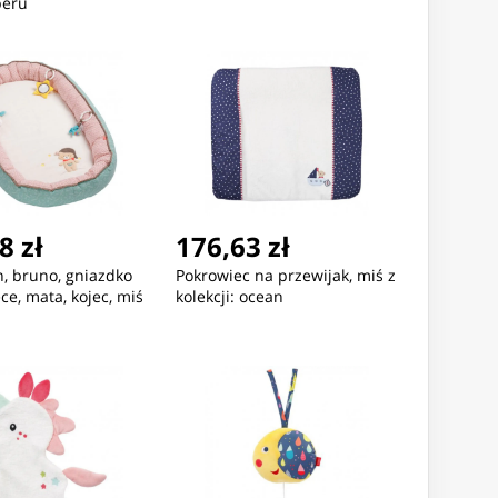
peru
8 zł
176,63 zł
, bruno, gniazdko
Pokrowiec na przewijak, miś z
e, mata, kojec, miś
kolekcji: ocean