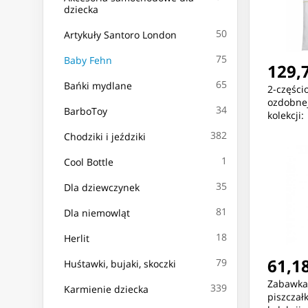
dziecka
50
Artykuły Santoro London
75
Baby Fehn
129,7
65
Bańki mydlane
2-części
ozdobnej
34
BarboToy
kolekcji:
382
Chodziki i jeździki
1
Cool Bottle
35
Dla dziewczynek
81
Dla niemowląt
18
Herlit
61,18
79
Huśtawki, bujaki, skoczki
Zabawka 
339
Karmienie dziecka
piszczałk