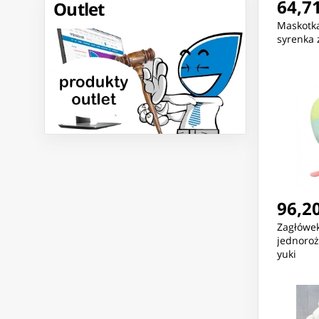
64,71
Outlet
Maskotka
syrenka 
96,20
Zagłówe
jednoroże
yuki