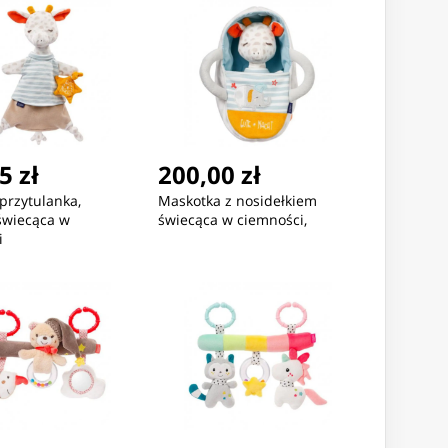
5 zł
200,00 zł
Nowość
Nowość
przytulanka,
Maskotka z nosidełkiem
świecąca w
świecąca w ciemności,
i
,51 zł
42,69 zł
42,69 
roConnect Powercord
MicroConnect Powercord
MicroConn
 IEC Lock+ - C14
C19 IEC Lock - C20
C19 IEC Lo