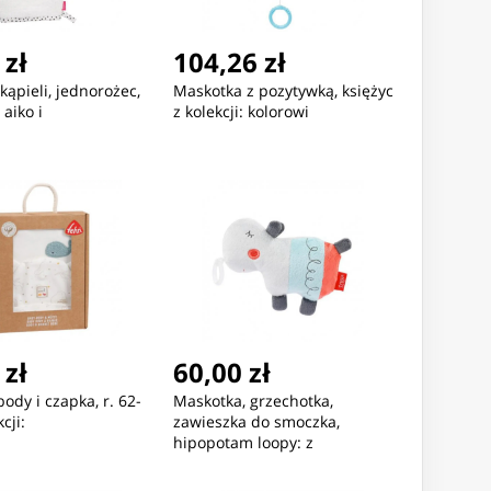
 zł
104,26 zł
kąpieli, jednorożec,
Maskotka z pozytywką, księżyc
 aiko i
z kolekcji: kolorowi
 zł
60,00 zł
body i czapka, r. 62-
Maskotka, grzechotka,
cji:
zawieszka do smoczka,
hipopotam loopy: z