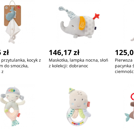
 zł
146,17 zł
125,0
ć
Nowość
Nowość
 przytulanka, kocyk z
Maskotka, lampka nocna, słoń
Pierwsza 
m do smoczka,
z kolekcji: dobranoc
pacynka 
 z
ciemnośc
30,63 zł
43,08 zł
51
MicroConnect Powercord
MicroConnect Powercord
Mic
C13 IEC Lock - C14
C13 IEC Lock+ - C14
C13