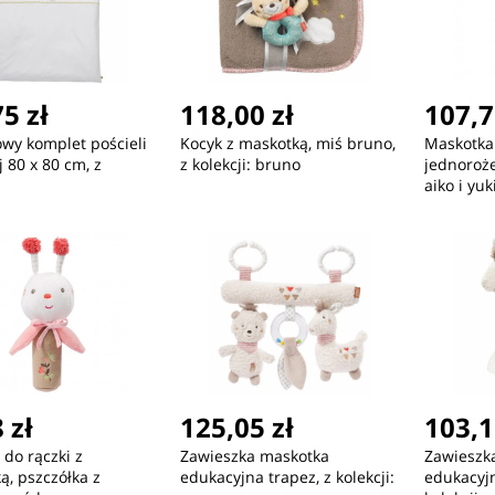
5 zł
118,00 zł
107,7
owy komplet pościeli
Kocyk z maskotką, miś bruno,
Maskotka
 80 x 80 cm, z
z kolekcji: bruno
jednorożec
aiko i yuk
 zł
125,05 zł
103,1
do rączki z
Zawieszka maskotka
Zawieszk
ą, pszczółka z
edukacyjna trapez, z kolekcji:
edukacyj