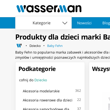
Kategorie
Nowości
Blog
Produkty dla dzieci marki B
Dziecko
Baby Fehn
Baby Fehn to popularna marka zabawek i akcesoriów dla n
zmysłów i umiejętności poznawczych najmłodszych dzieci
Podkategorie
Wszyst
cofnij do
Dziecko
362
Akcesoria modelarskie
22
Akcesoria rowerowe dla dzieci
37
Akcesoria samochodowe dla