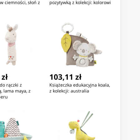
w ciemności, słoń z
pozytywką z kolekcji: kolorowi
 zł
103,11 zł
o rączki z
Książeczka edukacyjna koala,
ą, lama maya, z
z kolekcji: australia
peru