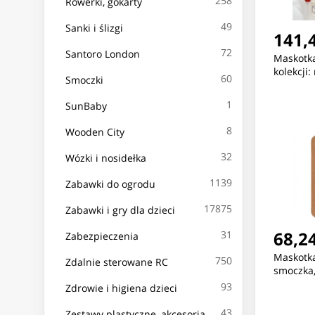
258
Rowerki, gokarty
49
Sanki i ślizgi
141,4
72
Santoro London
Maskotka
kolekcji:
60
Smoczki
1
SunBaby
8
Wooden City
32
Wózki i nosidełka
1139
Zabawki do ogrodu
17875
Zabawki i gry dla dzieci
68,24
31
Zabezpieczenia
Maskotka
750
Zdalnie sterowane RC
smoczka, 
93
Zdrowie i higiena dzieci
43
Zestawy plastyczne, akcesoria