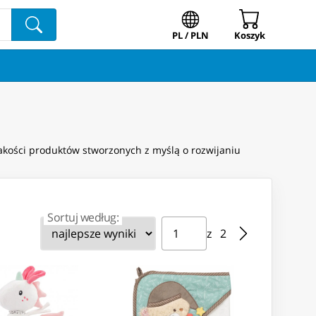
PL / PLN
Koszyk
jakości produktów stworzonych z myślą o rozwijaniu
Sortuj według:
Strona ⁨1⁩ z ⁨2⁩
Przejdź do strony
z ⁨2⁩