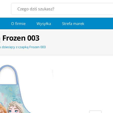
O firmie
Wysyłka
Strefa marek
ą Frozen 003
k dziecięcy z czapką Frozen 003