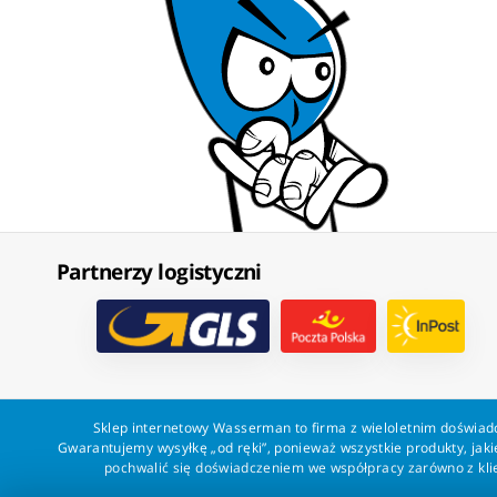
Partnerzy logistyczni
Sklep internetowy Wasserman to firma z wieloletnim doświadc
Gwarantujemy wysyłkę „od ręki”, ponieważ wszystkie produkty, ja
pochwalić się doświadczeniem we współpracy zarówno z klien