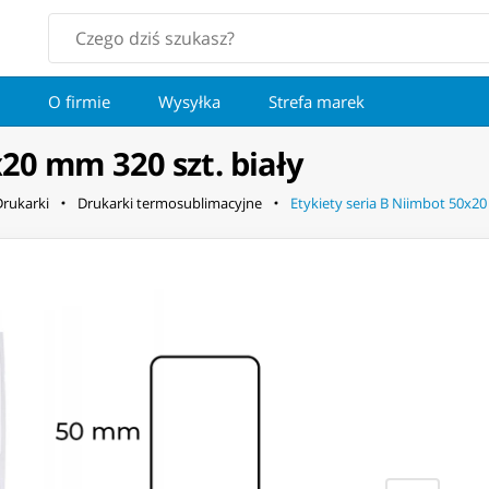
O firmie
Wysyłka
Strefa marek
x20 mm 320 szt. biały
Drukarki
Drukarki termosublimacyjne
Etykiety seria B Niimbot 50x20