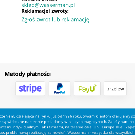
sklep@wasserman.pl
Reklamacje i zwroty:
Zgłoś zwrot lub reklamację
Metody płatności
przelew
zeniem, działająca na rynku już od 1996 roku. Swoim klientom oferujemy s
kie są widoczne na stronie posiadamy w naszych magazynach. Zależy nam n
tami indywidualnymi jak i firmami, na terenie całej Unii Europejskiej. Zap
bezproblemową realizację zamówień. Wasserman - wszystko dla wszystkich