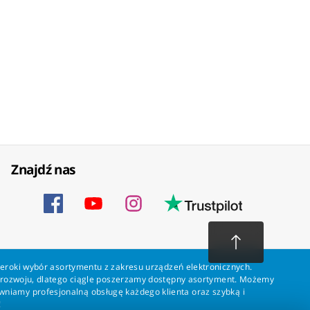
Znajdź nas
zeroki wybór asortymentu z zakresu urządzeń elektronicznych.
a rozwoju, dlatego ciągle poszerzamy dostępny asortyment. Możemy
ewniamy profesjonalną obsługę każdego klienta oraz szybką i
!