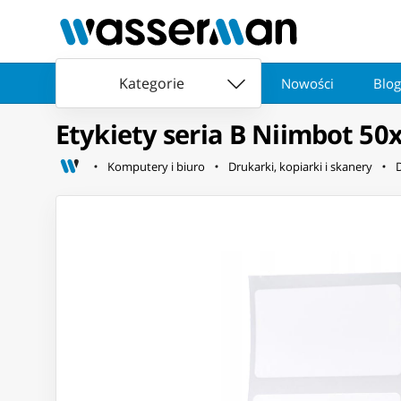
Kategorie
Nowości
Blog
Etykiety seria B Niimbot 50
Komputery i biuro
Drukarki, kopiarki i skanery