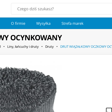
O firmie
Wysyłka
Strefa marek
OWY OCYNKOWANY
l
Liny, łańcuchy i druty
Druty
DRUT WIĄZAŁKOWY OCZKOWY O