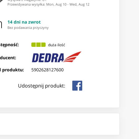
Przewidywana wysyłka
:
Mon, Aug 10
-
Wed, Aug 12
14 dni na zwrot
Bez podawania przyczyny
tępność:
duża ilość
ducent:
 produktu:
5902628127600
Udostępnij produkt: