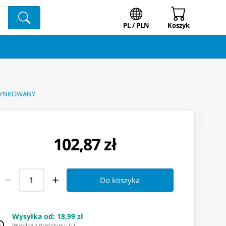
PL / PLN
Koszyk
CYNKOWANY
102,87 zł
Do koszyka
Wysyłka od
:
18,99 zł
Wysyłka z magazynu: ⁨U1⁩