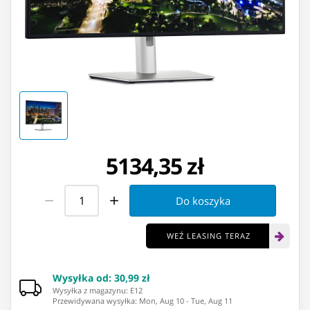
5134,35 zł
Do koszyka
WEŹ LEASING TERAZ
Wysyłka od
:
30,99 zł
Wysyłka z magazynu: ⁨E12⁩
Przewidywana wysyłka
:
Mon, Aug 10
-
Tue, Aug 11