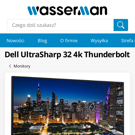
Nowości
Blog
O firmie
Wysyłka
Strefa
Dell UltraSharp 32 4k Thunderbolt
Monitory