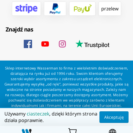
przelew
Znajdź nas
Sklep internetowy Wasserman to firma z wieloletnim doświadczeniem,
działająca na rynku już od 1996 roku. Swoim klientom oferujemy
szeroki wybór asortymentu z zakresu urządzeń elektronicznych.
Gwarantujemy wysyłkę „od ręki”, ponieważ wszystkie produkty, jakie są
widoczne na stronie posiadamy w naszych magazynach. Zależy nam
na rozwoju, dlatego ciągle poszerzamy dostępny asortyment. Możemy
pochwalić się doświadczeniem we współpracy zarówno z klientami
indywidualnymi jak i firmami, na terenie całej Unii Europejskiej.
Zapewniamy profesjonalną obsługę każdego klienta oraz szybką i
Używamy
ciasteczek
, dzięki którym strona
bezproblemową realizację zamówień. Wasserman - wszystko dla
Akceptuję
działa poprawnie.
wszystkich!
Wszelkie prawa zastrzeżone dla Wasserman.eu